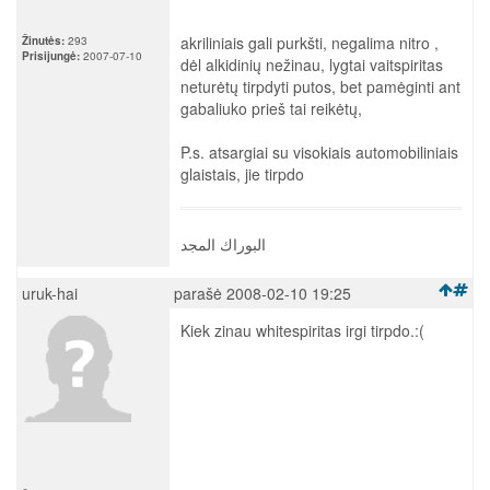
akriliniais gali purkšti, negalima nitro ,
Žinutės:
293
Prisijungė:
2007-07-10
dėl alkidinių nežinau, lygtai vaitspiritas
neturėtų tirpdyti putos, bet pamėginti ant
gabaliuko prieš tai reikėtų,
P.s. atsargiai su visokiais automobiliniais
glaistais, jie tirpdo
البوراك المجد
uruk-hai
parašė 2008-02-10 19:25
Kiek zinau whitespiritas irgi tirpdo.:(