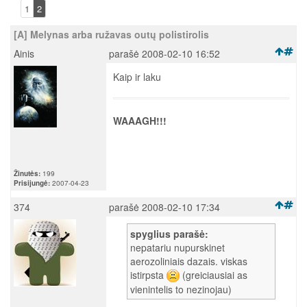
1
2
[A] Melynas arba ružavas outų polistirolis
Ainis
parašė 2008-02-10 16:52
Kaip ir laku
WAAAGH!!!
Žinutės:
199
Prisijungė:
2007-04-23
374
parašė 2008-02-10 17:34
spyglius parašė:
nepatariu nupurskinet
aerozoliniais dazais. viskas
istirpsta
(greiciausiai as
vienintelis to nezinojau)