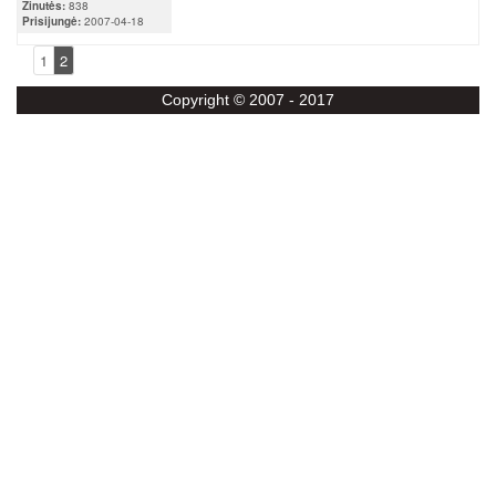
Žinutės:
838
Prisijungė:
2007-04-18
1
2
Copyright © 2007 - 2017