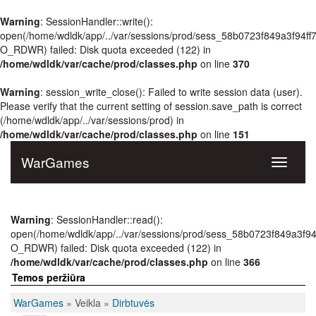
Warning
: SessionHandler::write():
open(/home/wdldk/app/../var/sessions/prod/sess_58b0723f849a3f94f
O_RDWR) failed: Disk quota exceeded (122) in
/home/wdldk/var/cache/prod/classes.php
on line
370
Warning
: session_write_close(): Failed to write session data (user).
Please verify that the current setting of session.save_path is correct
(/home/wdldk/app/../var/sessions/prod) in
/home/wdldk/var/cache/prod/classes.php
on line
151
WarGames
Toggle
navigati
Warning
: SessionHandler::read():
open(/home/wdldk/app/../var/sessions/prod/sess_58b0723f849a3f9
O_RDWR) failed: Disk quota exceeded (122) in
/home/wdldk/var/cache/prod/classes.php
on line
366
Temos peržiūra
WarGames
» Veikla »
Dirbtuvės