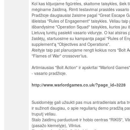
Kol kas klijuojame figūrėles, skaitome taisykles, šiek t
mėginame žaidimą. Rimti testavimai prasidės vasario
Pradžioje daugiausiai žaisime pagal "Great Escape 
išleistas "Rules of Engagement" taisykles. Vėliau taip 
išbandysime "Operation Squad" taisykles, kurios jau išl
Lietuvą turėtų pasiekti vasario viduryje. O kai atsira
žaidėjų, startuosime su kampanija pagal "Rules of E
supplement'ą "Objectives and Operations".
Ateityje taip pat planuojame rengti kokius nors "Bolt Ac
"Flames of War" crossover'ius.
Artimiausias "Bolt Action" ir apskritai "Warlord Game
- vasario pradžioje.
http://www.warlordgames.co.uk/?page_id=3228
Susidomėję gali užsukti pas mus antradieniais arba tr
ir sužinoti daugiau, o apie reguliarių demo pradžią p
truputį vėliau.
Stalo žaidimų parduotuvė ir hobio centras "RIKIS", Vil
(pasažo kiemelyje), Vilnius.