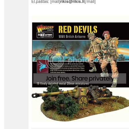
El.paštas: [mail]
rikis@rikis.lt
[/mail]