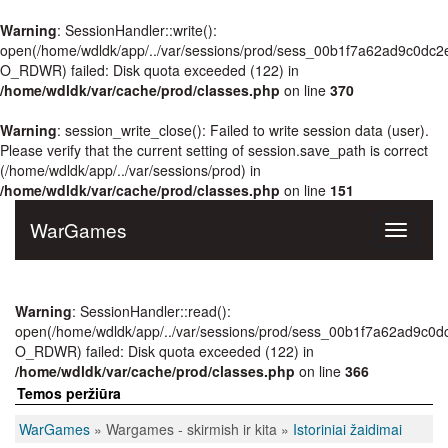
Warning
: SessionHandler::write():
open(/home/wdldk/app/../var/sessions/prod/sess_00b1f7a62ad9c0dc
O_RDWR) failed: Disk quota exceeded (122) in
/home/wdldk/var/cache/prod/classes.php
on line
370
Warning
: session_write_close(): Failed to write session data (user).
Please verify that the current setting of session.save_path is correct
(/home/wdldk/app/../var/sessions/prod) in
/home/wdldk/var/cache/prod/classes.php
on line
151
WarGames
Toggle
navigati
Warning
: SessionHandler::read():
open(/home/wdldk/app/../var/sessions/prod/sess_00b1f7a62ad9c0
O_RDWR) failed: Disk quota exceeded (122) in
/home/wdldk/var/cache/prod/classes.php
on line
366
Temos peržiūra
WarGames
» Wargames - skirmish ir kita »
Istoriniai žaidimai