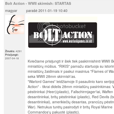
Bolt Action - WWII skirmish: STARTAS
magyar
parašė 2011-01-19 10:40
Žinutės:
4291
Prisijungė:
2007-04-18
Kviečiame prisijungti ir šiek tiek paskirmishinti WWII B
miniatiūrų mūšius. "RIKIS" pamažu startuoja su istorin
miniatiūrų žaidimais ir paskui masinius "Flames of W
seka WWII 28mm skirmish'as.
"Warlord Games" leidžiamoje II pasaulinio karo serijoj
Action" - tikrai didelis 28mm miniatiūrų pasirinkimas:
pėstininkai (Heer)(plastic), Fallschirmjager'iai, Waffen 
desantininkai, britų pėstininkai (plastic), Red Devils (b
desantininkai), amerikiečių desantas, prancūzų pėstin
War). Netrukus turėtų pasirodyti ir britų Royal Marine
Commandos'ų pakuotė (plastic).