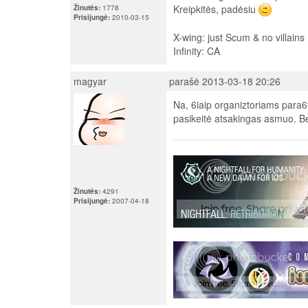
Kreipkitės, padėsiu
Žinutės:
1778
Prisijungė:
2010-03-15
X-wing: just Scum & no villains
Infinity: CA
magyar
parašė 2013-03-18 20:26
Na, 6iaip organiztoriams para6y
pasikeitė atsakingas asmuo. Be
Žinutės:
4291
Prisijungė:
2007-04-18