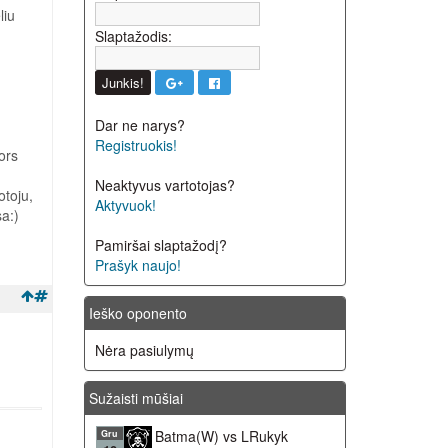
liu
Slaptažodis:
Dar ne narys?
Registruokis!
ors
Neaktyvus vartotojas?
otoju,
Aktyvuok!
a:)
Pamiršai slaptažodį?
Prašyk naujo!
Ieško oponento
Nėra pasiulymų
Sužaisti mūšiai
Batma(W) vs LRukyk
Gru