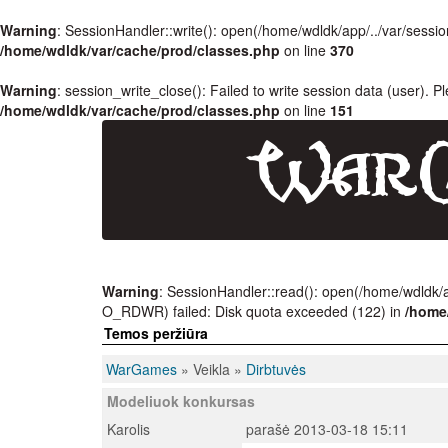
Warning
: SessionHandler::write(): open(/home/wdldk/app/../var/se
/home/wdldk/var/cache/prod/classes.php
on line
370
Warning
: session_write_close(): Failed to write session data (user). P
/home/wdldk/var/cache/prod/classes.php
on line
151
Warning
: SessionHandler::read(): open(/home/wdld
O_RDWR) failed: Disk quota exceeded (122) in
/home
Temos peržiūra
WarGames
» Veikla »
Dirbtuvės
Modeliuok konkursas
Karolis
parašė 2013-03-18 15:11