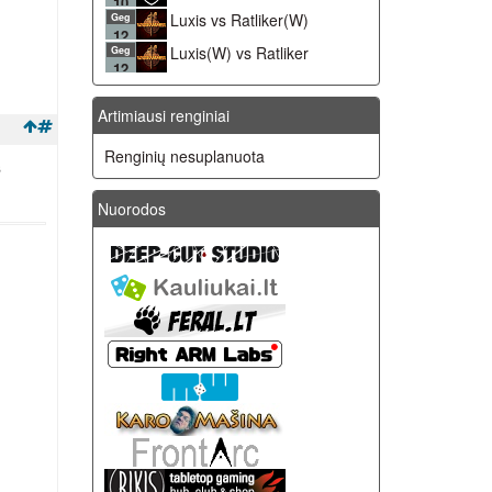
10
Luxis vs Ratliker(W)
Geg
12
Luxis(W) vs Ratliker
Geg
12
Artimiausi renginiai
Renginių nesuplanuota
s
Nuorodos