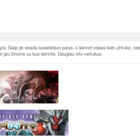
ta. Šiaip jie visada susiekdavo patys, o šiemet viskas kiek užtruko, ne
t jau žinome su kuo derintis. Daugiau info netrukus.