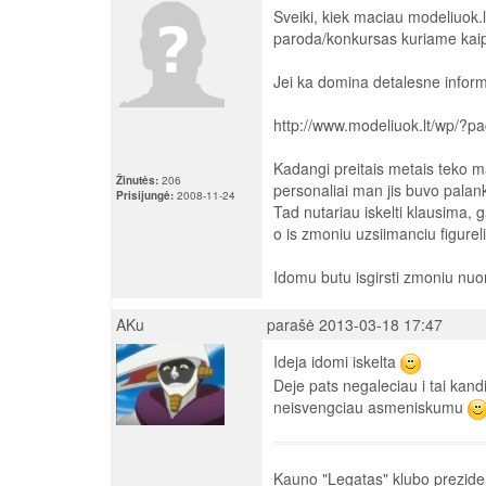
Sveiki, kiek maciau modeliuok.
paroda/konkursas kuriame kaip i
Jei ka domina detalesne inform
http://www.modeliuok.lt/wp/?p
Kadangi preitais metais teko ma
Žinutės:
206
personaliai man jis buvo palan
Prisijungė:
2008-11-24
Tad nutariau iskelti klausima, g
o is zmoniu uzsiimanciu figure
Idomu butu isgirsti zmoniu nu
AKu
parašė 2013-03-18 17:47
Ideja idomi iskelta
Deje pats negaleciau i tai kan
neisvengciau asmeniskumu
Kauno "Legatas" klubo prezide