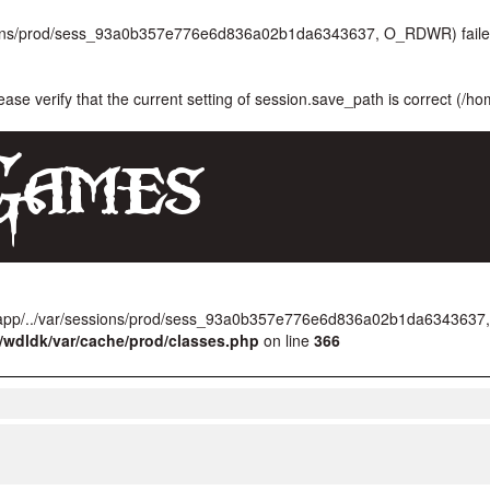
ssions/prod/sess_93a0b357e776e6d836a02b1da6343637, O_RDWR) failed
lease verify that the current setting of session.save_path is correct (/h
k/app/../var/sessions/prod/sess_93a0b357e776e6d836a02b1da6343637,
/wdldk/var/cache/prod/classes.php
on line
366