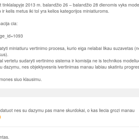
lt tinklalapyje 2013 m. balandžio 26 – balandžio 28 dienomis vyks mode
r kelis metus iki tol yra kelios kategorijos miniatiuroms.
acija cia:
age_id=1093
tyti miniatiuru vertinimo procesa, kurio eiga nelabai likau suzavetas (n
kus).
al vertetu sudaryti vertinimo sistema ir komisija ne is technikos modeliu
liu dazymu, nes objektyvesnis ivertinimas manau labiau skatintu progres
omones siuo klausimu.
didatuot nes su dazymu pas mane skurdokai, o kas liecia grozi manau
ntas.