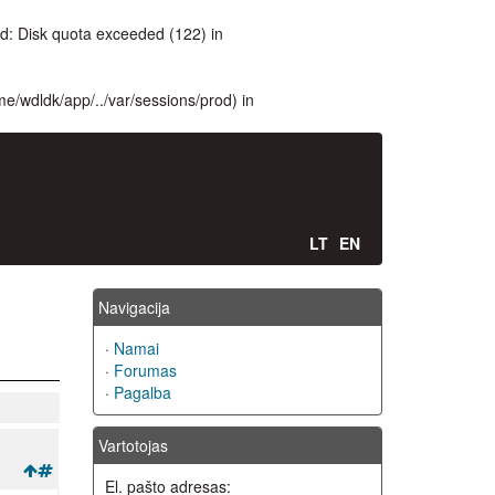
: Disk quota exceeded (122) in
ome/wdldk/app/../var/sessions/prod) in
LT
EN
Navigacija
·
Namai
·
Forumas
·
Pagalba
Vartotojas
El. pašto adresas: