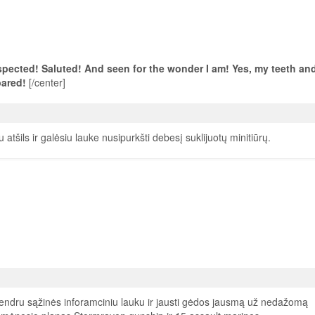
pected! Saluted! And seen for the wonder I am! Yes, my teeth an
pared!
[/center]
 atšils ir galėsiu lauke nusipurkšti debesį suklijuotų minitiūrų.
s bendru sąžinės inforamciniu lauku ir jausti gėdos jausmą už nedažomą