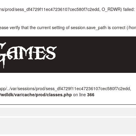
ssions/prod/sess_df4729f11ec47236107cec580f7c2edd, O_RDWR) failed: 
lease verify that the current setting of session.save_path is correct (/h
/app/../var/sessions/prod/sess_df4729f11ec47236107cec580f7c2edd,
/wdldk/var/cache/prod/classes.php
on line
366