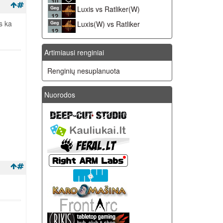
10
Luxis vs Ratliker(W)
Geg
12
s ka
Luxis(W) vs Ratliker
Geg
12
Artimiausi renginiai
Renginių nesuplanuota
Nuorodos