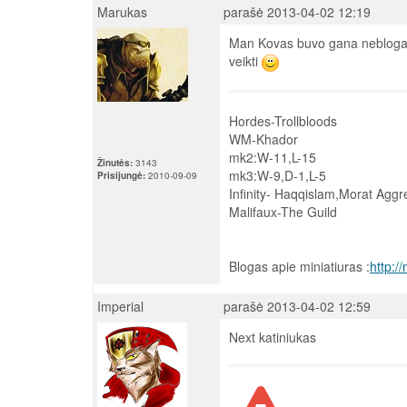
Marukas
parašė 2013-04-02 12:19
Man Kovas buvo gana neblogas, 
veikti
Hordes-Trollbloods
WM-Khador
mk2:W-11,L-15
Žinutės:
3143
mk3:W-9,D-1,L-5
Prisijungė:
2010-09-09
Infinity- Haqqislam,Morat Aggr
Malifaux-The Guild
Blogas apie miniatiuras :
http:/
Imperial
parašė 2013-04-02 12:59
Next katiniukas