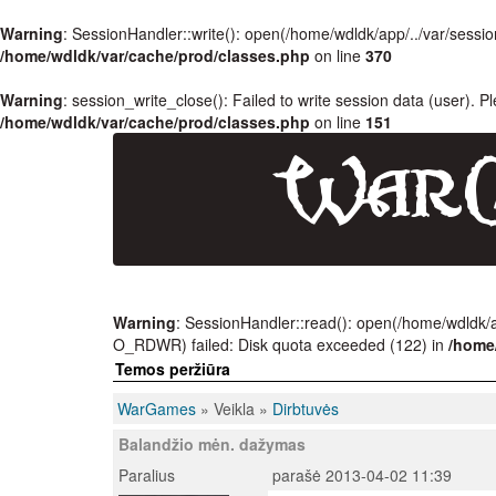
Warning
: SessionHandler::write(): open(/home/wdldk/app/../var/se
/home/wdldk/var/cache/prod/classes.php
on line
370
Warning
: session_write_close(): Failed to write session data (user). P
/home/wdldk/var/cache/prod/classes.php
on line
151
Warning
: SessionHandler::read(): open(/home/wdldk
O_RDWR) failed: Disk quota exceeded (122) in
/home
Temos peržiūra
WarGames
» Veikla »
Dirbtuvės
Balandžio mėn. dažymas
Paralius
parašė 2013-04-02 11:39