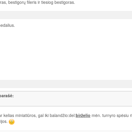
ras, bestigorų fileris ir tiesiog bestigoras.
edalius.
parašė:
r kelias miniatiūros, gal iki balandžio:del:
birželio
mėn. turnyro spėsiu r
ijos.