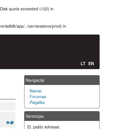
Disk quota exceeded (122) in
ome/wdldk/app/../var/sessions/prod) in
LT
EN
Navigacija
·
Namai
·
Forumas
·
Pagalba
Vartotojas
El. pašto adresas: