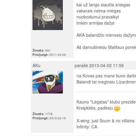
kai už lango siaučia sniegas
vakarais neima miegas
nuobodumui pravaikyt
imkim armijas dažyt
AKA balandžio mėnesio dažymo
Aš damušinėsiu Malifaux porelę.
Žinutės:
491
Prisijungė:
2011-04-09
AKu
parašė 2013-04-02 11:56
na Kovas pas mane buvo darbin
Balandi tai meginsiu Lizardmenu
Kauno "Legatas" klubo prezide
Kreipkitės, padėsiu
Žinutės:
1778
Prisijungė:
2010-03-15
X-wing: just Scum & no villains
Infinity: CA