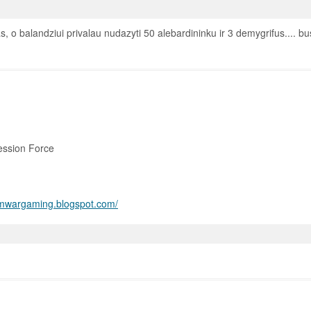
o balandziui privalau nudazyti 50 alebardininku ir 3 demygrifus.... bu
ession Force
/mwargaming.blogspot.com/