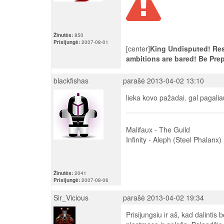
Žinutės:
850
Prisijungė:
2007-08-01
[center]
King Undisputed! Res
ambitions are bared! Be Pre
blackfishas
parašė 2013-04-02 13:10
lieka kovo pažadai. gal pagaliau
Malifaux - The Guild
Infinity - Aleph (Steel Phalanx)
Žinutės:
2041
Prisijungė:
2007-08-06
Sir_Vicious
parašė 2013-04-02 19:34
Prisijungsiu ir aš, kad dalinti