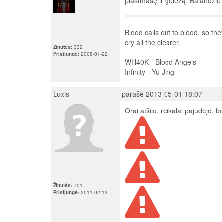
plastmasę ir geležą. Balandži
Blood calls out to blood, so the
cry all the clearer.
Žinutės:
332
Prisijungė:
2008-01-22
WH40K - Blood Angels
Infinity - Yu Jing
Luxis
parašė 2013-05-01 18:07
Orai atšilo, reikalai pajudėjo,
Žinutės:
701
Prisijungė:
2011-02-13