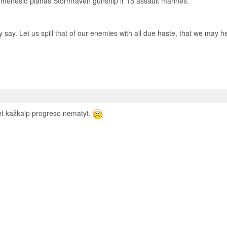
o mėnesio planas Stormraven gunship ir 15 assault marines.
y say. Let us spill that of our enemies with all due haste, that we may he
 bet kažkaip progreso nematyt.