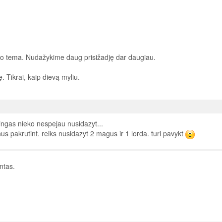
 tema. Nudažykime daug prisižadję dar daugiau.
 Tikrai, kaip dievą myliu.
gas nieko nespejau nusidazyt...
s pakrutint. reiks nusidazyt 2 magus ir 1 lorda. turi pavykt
ntas.