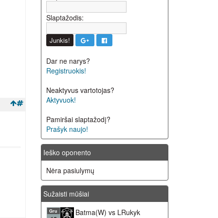
Slaptažodis:
Dar ne narys?
Registruokis!
Neaktyvus vartotojas?
Aktyvuok!
Pamiršai slaptažodį?
Prašyk naujo!
Ieško oponento
Nėra pasiulymų
Sužaisti mūšiai
Batma(W) vs LRukyk
Gru