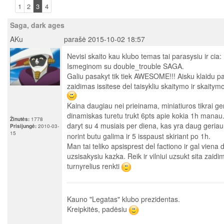
1
2
3
4
Saga, dark ages
AKu
parašė 2015-10-02 18:57
Nevisi skaito kau klubo temas tai parasysiu ir cia:
Ismeginom su double_trouble SAGA.
Galiu pasakyt tik tiek AWESOME!!! Aisku klaidu pa
zaidimas issitese del taisykliu skaitymo ir skaitymo
Kaina daugiau nei prieinama, miniatiuros tikrai ger
dinamiskas turetu trukt 6pts apie kokia 1h manau.
Žinutės:
1778
daryt su 4 musiais per diena, kas yra daug geria
Prisijungė:
2010-03-
15
norint butu galima ir 5 isspaust skiriant po 1h.
Man tai teliko apsisprest del factiono ir gal viena
uzsisakysiu kazka. Reik ir vilniui uzsukt sita zaid
turnyrelius renkti
Kauno "Legatas" klubo prezidentas.
Kreipkitės, padėsiu