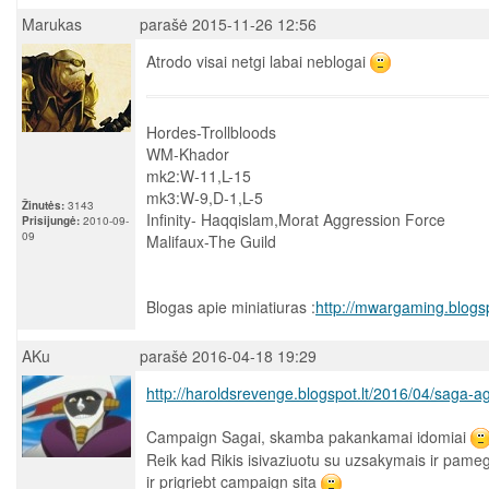
Marukas
parašė 2015-11-26 12:56
Atrodo visai netgi labai neblogai
Hordes-Trollbloods
WM-Khador
mk2:W-11,L-15
mk3:W-9,D-1,L-5
Žinutės:
3143
Infinity- Haqqislam,Morat Aggression Force
Prisijungė:
2010-09-
09
Malifaux-The Guild
Blogas apie miniatiuras :
http://mwargaming.blogs
AKu
parašė 2016-04-18 19:29
http://haroldsrevenge.blogspot.lt/2016/04/saga-ag
Campaign Sagai, skamba pakankamai idomiai
Reik kad Rikis isivaziuotu su uzsakymais ir pameg
ir prigriebt campaign sita