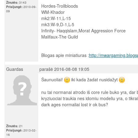
Žinutės:
3143
Hordes-Trollbloods
Prisijungė:
2010-09-
09
WM-Khador
mk2:W-11,L-15
mk3:W-9,D-1,L-5
Infinity- Haqqislam,Morat Aggression Force
Malifaux-The Guild
Blogas apie miniatiuras :
http://mwargaming.blogs
Guardas
parašė 2016-08-08 19:05
Šaunuoliai!
iki kada žadat nusidažyt
nu tai normanai atrodo iš core rule buko yra, dar 
kryziuociai traukia nes idomiu modeliu yra, o tikrai 
dark ages normaliai lost ir ok bus?
Žinutės:
21
Prisijungė:
2013-02-
16