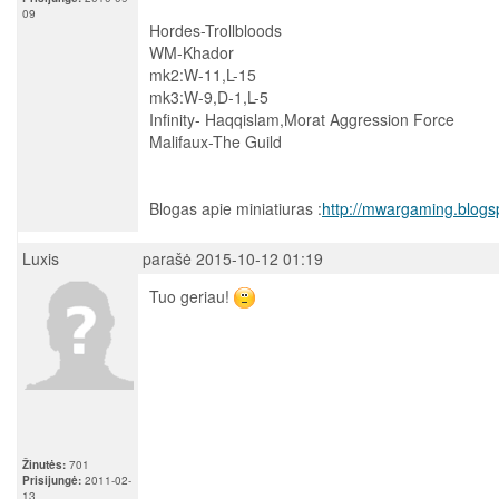
09
Hordes-Trollbloods
WM-Khador
mk2:W-11,L-15
mk3:W-9,D-1,L-5
Infinity- Haqqislam,Morat Aggression Force
Malifaux-The Guild
Blogas apie miniatiuras :
http://mwargaming.blogs
Luxis
parašė 2015-10-12 01:19
Tuo geriau!
Žinutės:
701
Prisijungė:
2011-02-
13