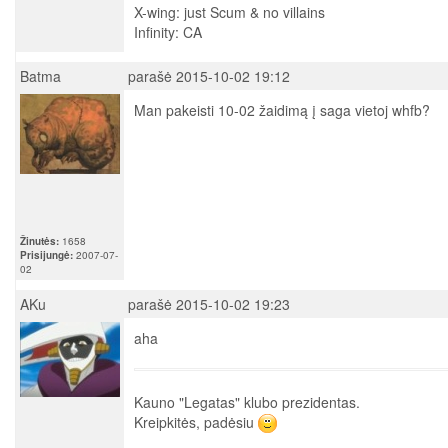
X-wing: just Scum & no villains
Infinity: CA
Batma
parašė 2015-10-02 19:12
Man pakeisti 10-02 žaidimą į saga vietoj whfb?
Žinutės:
1658
Prisijungė:
2007-07-
02
AKu
parašė 2015-10-02 19:23
aha
Kauno "Legatas" klubo prezidentas.
Kreipkitės, padėsiu