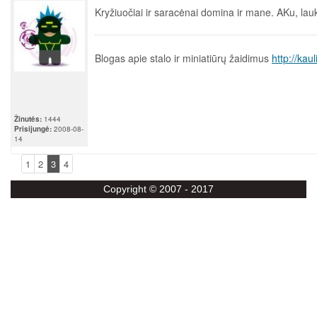
Kryžiuočiai ir saracėnai domina ir mane. AKu, lau
Blogas apie stalo ir miniatiūrų žaidimus
http://kau
Žinutės:
1444
Prisijungė:
2008-08-
14
1
2
3
4
Copyright © 2007 - 2017