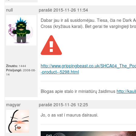
null
parašė 2015-11-26 11:54
Dabar jau ir aš susidomėjau. Tiesa, čia ne Dark
Cross (kryžiaus karai). Bet gerai tie vargingieji brol
http://www.grippingbeast.co.uk/SHCA04_The_Poo
Žinutės:
1444
Prisijungė:
2008-08-
-product--5298.html
14
Blogas apie stalo ir miniatiūrų žaidimus
http://kau
magyar
parašė 2015-11-26 12:25
Jo, o as vat i maurus dairausi.