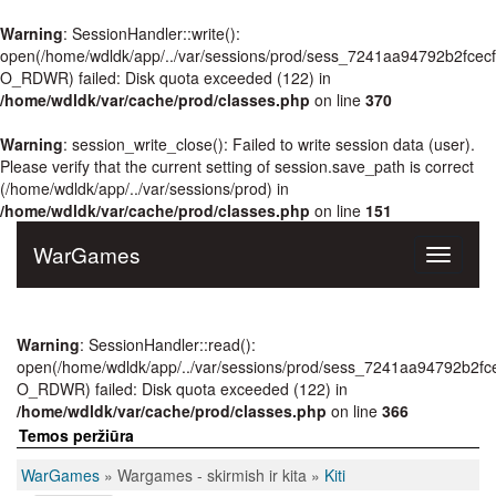
Warning
: SessionHandler::write():
open(/home/wdldk/app/../var/sessions/prod/sess_7241aa94792b2fce
O_RDWR) failed: Disk quota exceeded (122) in
/home/wdldk/var/cache/prod/classes.php
on line
370
Warning
: session_write_close(): Failed to write session data (user).
Please verify that the current setting of session.save_path is correct
(/home/wdldk/app/../var/sessions/prod) in
/home/wdldk/var/cache/prod/classes.php
on line
151
WarGames
Toggle
navigati
Warning
: SessionHandler::read():
open(/home/wdldk/app/../var/sessions/prod/sess_7241aa94792b2f
O_RDWR) failed: Disk quota exceeded (122) in
/home/wdldk/var/cache/prod/classes.php
on line
366
Temos peržiūra
WarGames
» Wargames - skirmish ir kita »
Kiti