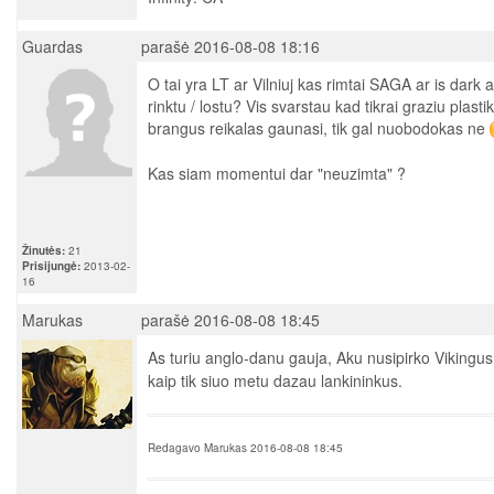
Guardas
parašė 2016-08-08 18:16
O tai yra LT ar Vilniuj kas rimtai SAGA ar is dark 
rinktu / lostu? Vis svarstau kad tikrai graziu plasti
brangus reikalas gaunasi, tik gal nuobodokas ne
Kas siam momentui dar "neuzimta" ?
Žinutės:
21
Prisijungė:
2013-02-
16
Marukas
parašė 2016-08-08 18:45
As turiu anglo-danu gauja, Aku nusipirko Vikingu
kaip tik siuo metu dazau lankininkus.
Redagavo Marukas 2016-08-08 18:45