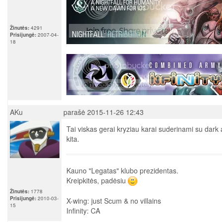
Žinutės:
4291
Prisijungė:
2007-04-
18
AKu
parašė 2015-11-26 12:43
Tai viskas gerai kryziau karai suderinami su dark a
kita.
Kauno "Legatas" klubo prezidentas.
Kreipkitės, padėsiu
Žinutės:
1778
Prisijungė:
2010-03-
X-wing: just Scum & no villains
15
Infinity: CA