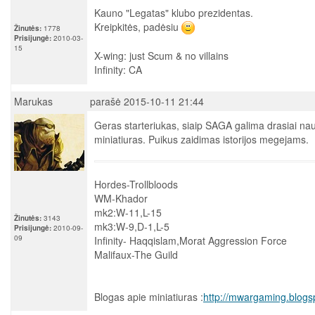
Kauno "Legatas" klubo prezidentas.
Kreipkitės, padėsiu
Žinutės:
1778
Prisijungė:
2010-03-
15
X-wing: just Scum & no villains
Infinity: CA
Marukas
parašė 2015-10-11 21:44
Geras starteriukas, siaip SAGA galima drasiai na
miniatiuras. Puikus zaidimas istorijos megejams.
Hordes-Trollbloods
WM-Khador
mk2:W-11,L-15
Žinutės:
3143
mk3:W-9,D-1,L-5
Prisijungė:
2010-09-
09
Infinity- Haqqislam,Morat Aggression Force
Malifaux-The Guild
Blogas apie miniatiuras :
http://mwargaming.blogs