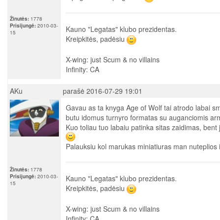
Žinutės:
1778
Prisijungė:
2010-03-
Kauno "Legatas" klubo prezidentas.
15
Kreipkitės, padėsiu
X-wing: just Scum & no villains
Infinity: CA
AKu
parašė 2016-07-29 19:01
Gavau as ta knyga Age of Wolf tai atrodo labai sm
butu idomus turnyro formatas su auganciomis arm
Kuo toliau tuo labaiu patinka sitas zaidimas, bent
Palauksiu kol marukas miniatiuras man nuteplios i
Žinutės:
1778
Prisijungė:
2010-03-
Kauno "Legatas" klubo prezidentas.
15
Kreipkitės, padėsiu
X-wing: just Scum & no villains
Infinity: CA