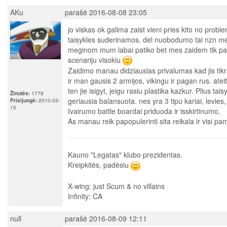
AKu
parašė 2016-08-08 23:05
jo viskas ok galima zaist vieni pries kito no proble
taisykles suderinamos. del nuobodumo tai nzn me
meginom mum labai patiko bet mes zaidem tik pap
scenariju visokiu
Zaidimo manau didziausias privalumas kad jis tikr
ir man gausis 2 armijos, vikingu ir pagan rus. atei
ten jie isigyt, jeigu rasiu plastika kazkur. Plius tai
Žinutės:
1778
geriausia balansuota. nes yra 3 tipu kariai, levies,
Prisijungė:
2010-03-
15
Ivairumo battle boardai priduoda ir isskirtinumo.
As manau reik papopulerinti sita reikala ir visi 
Kauno "Legatas" klubo prezidentas.
Kreipkitės, padėsiu
X-wing: just Scum & no villains
Infinity: CA
null
parašė 2016-08-09 12:11