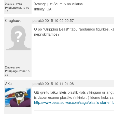
X-wing: just Scum & no villains
Žinutės:
1778
Prisijungė:
2010-03-
Infinity: CA
15
Craghack
parašė 2015-10-02 22:57
O po "Gripping Beast" tabu randamos figurkes, ka
nepriskiriamos?
Žinutės:
391
Prisijungė:
2007-10-
22
AKu
parašė 2015-10-11 21:08
GB greitu laiku isleis plastik 4pts vikingam or an
is dabar esamu plastiko rinkiniu :-) idomu koks sa
http://www.beastsofwar.com/saga/plastic-starter-