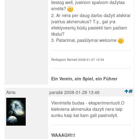
tiesiog well, įvairiom spalvom dažytas
smėlis?
2. Ar nėra per daug darbo dažyti atskirai
įvairius akmenukus? T.y., gal yra
efektyvesnių būdų pasiekti tam pačiam
tikslui?
3. Patarimai, pasiūlymai welcome
Redagavo Nomad 2008-01-27 12:54
Ein Verein, ein Spiel, ein Führer
Ainis
parašė 2008-01-28 13:46
Vienintelis budas - eksperimentuoti.O
kiekviena akmenuka dazyti nera taip
sunku kaip kai kam gali pasirodyti.
WAAAGH!!!