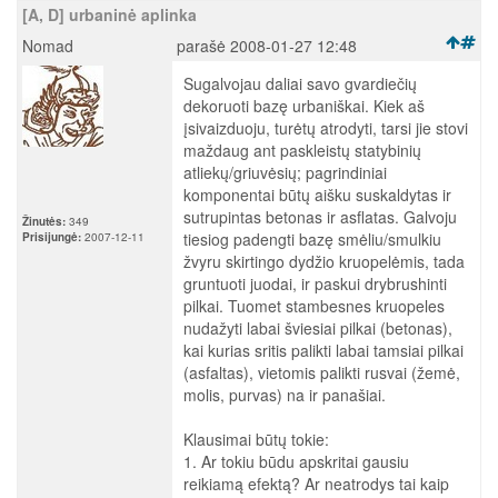
[A, D] urbaninė aplinka
Nomad
parašė 2008-01-27 12:48
Sugalvojau daliai savo gvardiečių
dekoruoti bazę urbaniškai. Kiek aš
įsivaizduoju, turėtų atrodyti, tarsi jie stovi
maždaug ant paskleistų statybinių
atliekų/griuvėsių; pagrindiniai
komponentai būtų aišku suskaldytas ir
sutrupintas betonas ir asflatas. Galvoju
Žinutės:
349
tiesiog padengti bazę smėliu/smulkiu
Prisijungė:
2007-12-11
žvyru skirtingo dydžio kruopelėmis, tada
gruntuoti juodai, ir paskui drybrushinti
pilkai. Tuomet stambesnes kruopeles
nudažyti labai šviesiai pilkai (betonas),
kai kurias sritis palikti labai tamsiai pilkai
(asfaltas), vietomis palikti rusvai (žemė,
molis, purvas) na ir panašiai.
Klausimai būtų tokie:
1. Ar tokiu būdu apskritai gausiu
reikiamą efektą? Ar neatrodys tai kaip