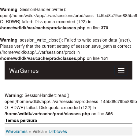
Warning
: SessionHandler::write():
open(/home/wdldk/app/../var/sessions/prod/sess_145bd8c79be885b
O_RDWR) failed: Disk quota exceeded (122) in
/home/wdldk/var/cache/prod/classes.php
on line
370
Warning
: session_write_close(): Failed to write session data (user).
Please verify that the current setting of session.save_path is correct
(/home/wdldk/app/../var/sessions/prod) in
/home/wdldk/var/cache/prod/classes.php
on line
151
WarGames
Toggle
navigati
Warning
: SessionHandler::read():
open(/home/wdldk/app/../var/sessions/prod/sess_145bd8c79be88
O_RDWR) failed: Disk quota exceeded (122) in
/home/wdldk/var/cache/prod/classes.php
on line
366
Temos peržiūra
WarGames
» Veikla »
Dirbtuvės