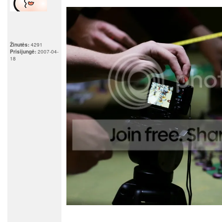
Žinutės:
4291
Prisijungė:
2007-04-
18