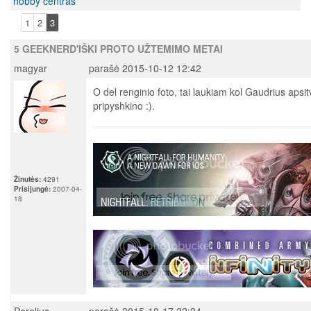
hobby centras
1
2
3
5 GEEKNERD'IŠKI PROTO UŽTEMIMO METAI
magyar
parašė 2015-10-12 12:42
O del renginio foto, tai laukiam kol Gaudrius ap
pripyshkino :).
Žinutės:
4291
Prisijungė:
2007-04-
18
Paralius
parašė 2015-10-17 22:24