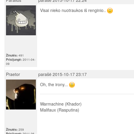
Visai nieko nuotraukos iš renginio..
Žinutės:
491
Prisijungė:
2011-04-
09
Praetor
parašė 2015-10-17 23:17
Oh, the irony...
Warmachine (Khador)
Malifaux (Rasputina)
Žinutės:
259
Prisijungė:
2011-06-