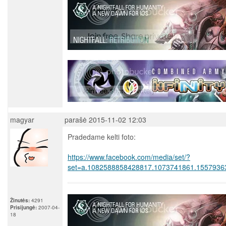
magyar
parašė 2015-11-02 12:03
Pradedame kelti foto:
https://www.facebook.com/media/set/?
set=a.1082588858428817.1073741861.1557936
Žinutės:
4291
Prisijungė:
2007-04-
18