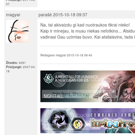
07
magyar
parašė 2015-10-18 09:37
Na, tai akivaizdu gi kad nuotraukos tikrai nieko!
Kaip ir minejau, is musu niekas nefotkino... Atsid
vadinasi Gau uzimtas buvo. Kai atsilaisvins, tada 
Redagavo magyar 2015-10-18 09:40
Žinutės:
4291
Prisijungė:
2007-04-
18