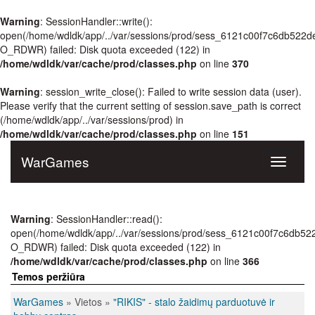
Warning
: SessionHandler::write():
open(/home/wdldk/app/../var/sessions/prod/sess_6121c00f7c6db522
O_RDWR) failed: Disk quota exceeded (122) in
/home/wdldk/var/cache/prod/classes.php
on line
370
Warning
: session_write_close(): Failed to write session data (user).
Please verify that the current setting of session.save_path is correct
(/home/wdldk/app/../var/sessions/prod) in
/home/wdldk/var/cache/prod/classes.php
on line
151
WarGames
Toggle
navigati
Warning
: SessionHandler::read():
open(/home/wdldk/app/../var/sessions/prod/sess_6121c00f7c6db5
O_RDWR) failed: Disk quota exceeded (122) in
/home/wdldk/var/cache/prod/classes.php
on line
366
Temos peržiūra
WarGames
» Vietos »
"RIKIS" - stalo žaidimų parduotuvė ir