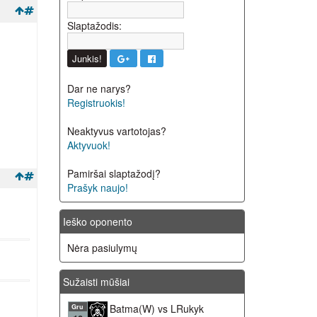
Slaptažodis:
Dar ne narys?
Registruokis!
Neaktyvus vartotojas?
Aktyvuok!
Pamiršai slaptažodį?
Prašyk naujo!
Ieško oponento
Nėra pasiulymų
Sužaisti mūšiai
Batma(W) vs LRukyk
Gru