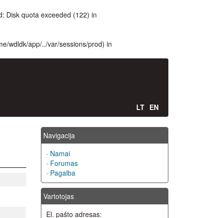
: Disk quota exceeded (122) in
ome/wdldk/app/../var/sessions/prod) in
LT
EN
Navigacija
·
Namai
·
Forumas
·
Pagalba
Vartotojas
El. pašto adresas: