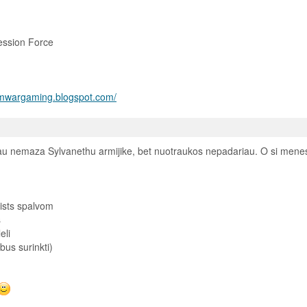
ession Force
/mwargaming.blogspot.com/
iau nemaza Sylvanethu armijike, bet nuotraukos nepadariau. O si mene
ists spalvom
s
eli
bus surinkti)