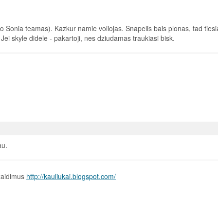
vo Sonia teamas). Kazkur namie voliojas. Snapelis bais plonas, tad tiesia
. Jei skyle didele - pakartoji, nes dziudamas traukiasi bisk.
au.
 žaidimus
http://kauliukai.blogspot.com/