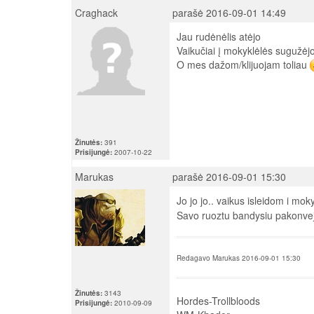
Craghack
parašė 2016-09-01 14:49
Jau rudėnėlis atėjo
Vaikučiai į mokyklėlės sugužėj
O mes dažom/klijuojam toliau
Žinutės:
391
Prisijungė:
2007-10-22
Marukas
parašė 2016-09-01 15:30
Jo jo jo.. vaikus isleidom i m
Savo ruoztu bandysiu pakonveje
Redagavo Marukas 2016-09-01 15:30
Žinutės:
3143
Hordes-Trollbloods
Prisijungė:
2010-09-09