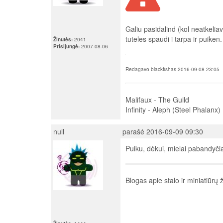
Galiu pasidalind (kol neatkelia
tuteles spaudi i tarpa ir puiken
Žinutės:
2041
Prisijungė:
2007-08-06
Redagavo blackfishas 2016-09-08 23:05
Malifaux - The Guild
Infinity - Aleph (Steel Phalanx)
null
parašė 2016-09-09 09:30
Puiku, dėkui, mielai pabandyči
Blogas apie stalo ir miniatiūrų