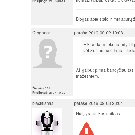
Prisijungė:
2008-08-14
Blogas apie stalo ir miniatiūrų
Craghack
parašė 2016-09-02 10:08
P.S. ar kam teko bandyti li
vėl žioji nemaži tarpai, i
Aš galbūt pirma bandyčiau tas sk
mažesniem.
Žinutės:
391
Prisijungė:
2007-10-22
blackfishas
parašė 2016-09-08 23:04
Null, yra puikus daiktas