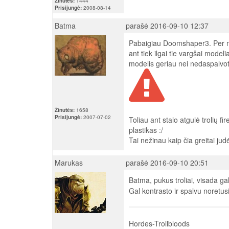
Žinutės:
1444
Prisijungė:
2008-08-14
Batma
parašė 2016-09-10 12:37
Pabaigiau Doomshaper3. Per maž
ant tiek ilgai tie vargšai model
modelis geriau nei nedaspalvo
Žinutės:
1658
Prisijungė:
2007-07-02
Toliau ant stalo atgulė trolių f
plastikas :/
Tai nežinau kaip čia greitai judė
Marukas
parašė 2016-09-10 20:51
Batma, pukus troliai, visada g
Gal kontrasto ir spalvu noretusi 
Hordes-Trollbloods