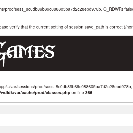
ssions/prod/sess_8c0db86b69c088605ba7d2c28ebd978b, O_RDWR) failed
lease verify that the current setting of session.save_path is correct (/h
k/app/../var/sessions/prod/sess_8c0db86b69c088605ba7d2c28ebd978b,
/wdldk/var/cache/prod/classes.php
on line
366