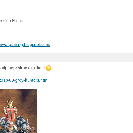
ession Force
/mwargaming.blogspot.com/
kaip neprisiruosiau ikelti
2016/09/grey-hunters.html