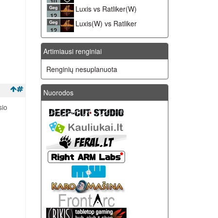
10
Luxis vs Ratliker(W)
Geg
12
Luxis(W) vs Ratliker
Geg
12
Artimiausi renginiai
Renginių nesuplanuota
Nuorodos
sio