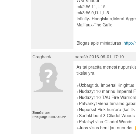
WM-Khador
mk2:W-11,L-15
mk3:W-9,D-1,L-5
Infinity- Haqqislam,Morat Aggr
Malifaux-The Guild
Blogas apie miniatiuras :
http:/
Craghack
parašė 2016-09-01 17:10
As tai praeita menesi nupursk
tikslai yra:
+Uzbaigt du Imperial Knightus
+Nudazyt 10 marinu Imperial F
+Nudazyt 10 TAU Fire Warrior
+Patvarkyt viena terraino gabal
+Nupurkst Pink horroru (kai tik 
Žinutės:
391
+Surinkt bent 3 Citadel Woods
Prisijungė:
2007-10-22
+Pataisyt vina Citadel Woods
+Juos visus bent jau nupurkst