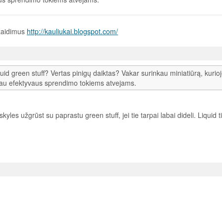
 žaidimus
http://kauliukai.blogspot.com/
quid green stuff? Vertas pinigų daiktas? Vakar surinkau miniatiūrą, kurio
eškau efektyvaus sprendimo tokiems atvejams.
yles užgrūst su paprastu green stuff, jei tie tarpai labai dideli. Liquid t