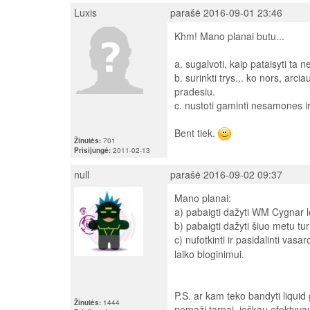
Luxis
parašė 2016-09-01 23:46
Khm! Mano planai butu...
a. sugalvoti, kaip pataisyti ta 
b. surinkti trys... ko nors, arci
pradesiu.
c. nustoti gaminti nesamones ir
Bent tiek.
Žinutės:
701
Prisijungė:
2011-02-13
null
parašė 2016-09-02 09:37
Mano planai:
a) pabaigti dažyti WM Cygnar l
b) pabaigti dažyti šiuo metu tu
c) nufotkinti ir pasidalinti vasa
laiko bloginimui.
P.S. ar kam teko bandyti liquid 
Žinutės:
1444
nemaži tarpai, ieškau efektyv