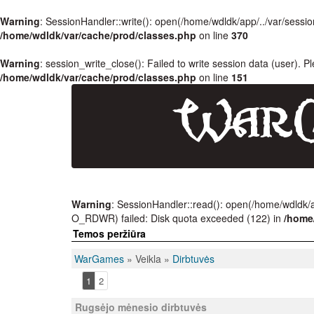
Warning
: SessionHandler::write(): open(/home/wdldk/app/../var/se
/home/wdldk/var/cache/prod/classes.php
on line
370
Warning
: session_write_close(): Failed to write session data (user). P
/home/wdldk/var/cache/prod/classes.php
on line
151
Warning
: SessionHandler::read(): open(/home/wdld
O_RDWR) failed: Disk quota exceeded (122) in
/home
Temos peržiūra
WarGames
» Veikla »
Dirbtuvės
1
2
Rugsėjo mėnesio dirbtuvės