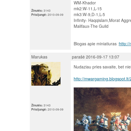
WM-Khador
mk2:W-11,L-15
Žinutės:
3143
mk3:W-9,D-1,L-5
Prisijungė:
2010-09-09
Infinity- Haqqislam,Morat Aggr
Malifaux-The Guild
Blogas apie miniatiuras :
http:/
Marukas
parašė 2016-09-17 13:07
Nudaziau pries savaite, bet nie
http://mwargaming.blogspot.lt/
Žinutės:
3143
Prisijungė:
2010-09-09