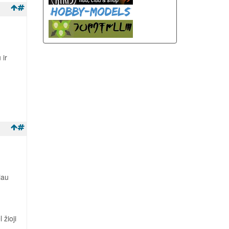
 ir
iau
 žioji