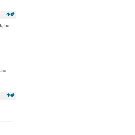
k, bet
siau