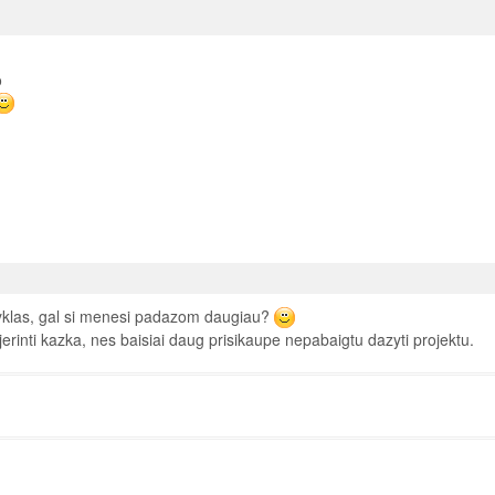
o
okyklas, gal si menesi padazom daugiau?
rinti kazka, nes baisiai daug prisikaupe nepabaigtu dazyti projektu.