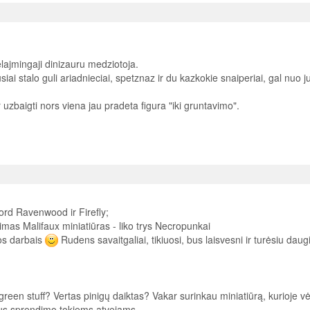
nelajmingaji dinizauru medziotoja.
ausiai stalo guli ariadnieciai, spetznaz ir du kazkokie snaiperiai, gal nuo ju
 uzbaigti nors viena jau pradeta figura "iki gruntavimo".
ord Ravenwood ir Firefly;
rimas Malifaux miniatiūras - liko trys Necropunkai
ros darbais
Rudens savaitgaliai, tikiuosi, bus laisvesni ir turėsiu daug
green stuff? Vertas pinigų daiktas? Vakar surinkau miniatiūrą, kurioje vėl
aus sprendimo tokiems atvejams.