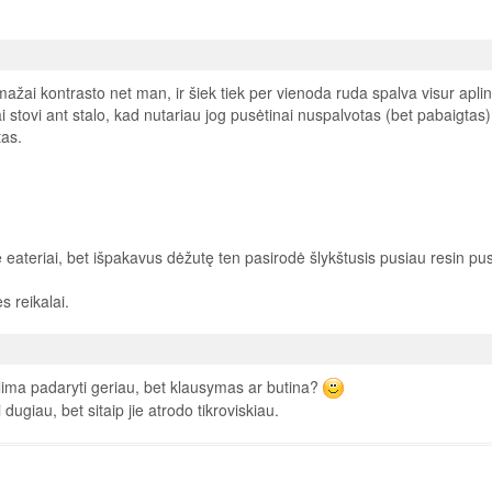
ai kontrasto net man, ir šiek tiek per vienoda ruda spalva visur aplin
iai stovi ant stalo, kad nutariau jog pusėtinai nuspalvotas (bet pabaigtas)
tas.
ire eateriai, bet išpakavus dėžutę ten pasirodė šlykštusis pusiau resin pu
s reikalai.
alima padaryti geriau, bet klausymas ar butina?
dugiau, bet sitaip jie atrodo tikroviskiau.