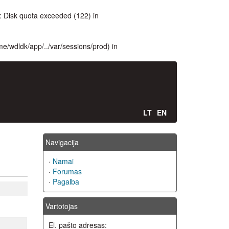
 Disk quota exceeded (122) in
ome/wdldk/app/../var/sessions/prod) in
LT
EN
Navigacija
·
Namai
·
Forumas
·
Pagalba
Vartotojas
El. pašto adresas: