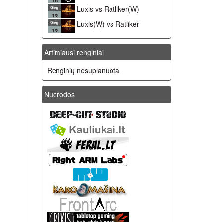
10
Luxis vs Ratliker(W)
Geg
12
Luxis(W) vs Ratliker
Geg
12
Artimiausi renginiai
Renginių nesuplanuota
Nuorodos