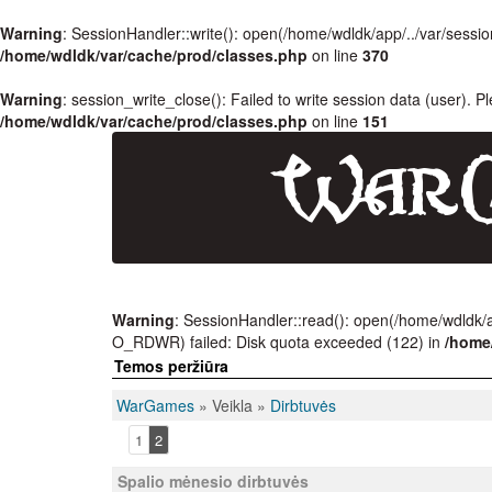
Warning
: SessionHandler::write(): open(/home/wdldk/app/../var/se
/home/wdldk/var/cache/prod/classes.php
on line
370
Warning
: session_write_close(): Failed to write session data (user). P
/home/wdldk/var/cache/prod/classes.php
on line
151
Warning
: SessionHandler::read(): open(/home/wdldk
O_RDWR) failed: Disk quota exceeded (122) in
/home
Temos peržiūra
WarGames
» Veikla »
Dirbtuvės
1
2
Spalio mėnesio dirbtuvės