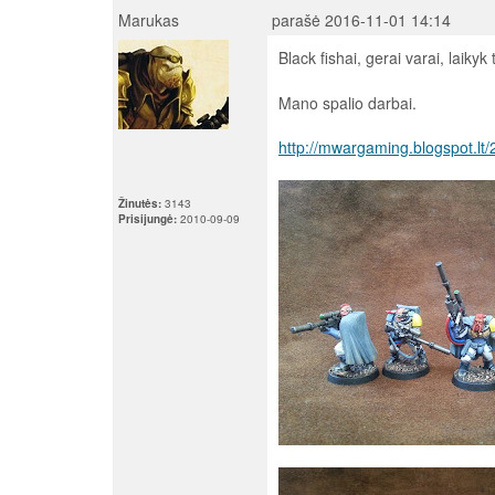
Marukas
parašė 2016-11-01 14:14
Black fishai, gerai varai, laiky
Mano spalio darbai.
http://mwargaming.blogspot.lt
Žinutės:
3143
Prisijungė:
2010-09-09