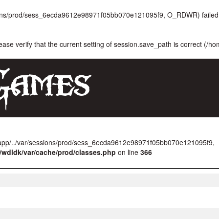
ssions/prod/sess_6ecda9612e98971f05bb070e121095f9, O_RDWR) failed:
lease verify that the current setting of session.save_path is correct (/h
/app/../var/sessions/prod/sess_6ecda9612e98971f05bb070e121095f9,
/wdldk/var/cache/prod/classes.php
on line
366