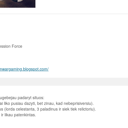
ession Force
/mwargaming.blogspot.com/
sugebejau padaryt situos:
i liko pusiau dazyti, bet zinau, kad nebeprisiversiu).
(lorda celestanta, 3 paladinus ir siek tiek relictoriu).
r likau patenkintas.