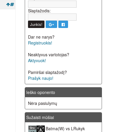
Slaptažodis:
Dar ne narys?
Registruokis!
Neaktyvus vartotojas?
Aktyvuok!
Pamiršai slaptažodį?
Prašyk naujo!
Ieško oponento
Nėra pasiulymų
Sužaisti mūšiai
Batma(W) vs LRukyk
Gru