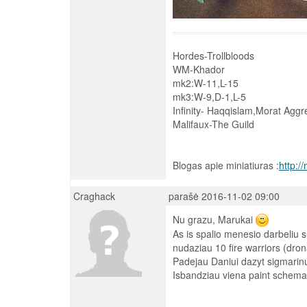
Hordes-Trollbloods
WM-Khador
mk2:W-11,L-15
mk3:W-9,D-1,L-5
Infinity- Haqqislam,Morat Aggr
Malifaux-The Guild
Blogas apie miniatiuras :
http:/
Craghack
parašė 2016-11-02 09:00
Nu grazu, Marukai
As is spalio menesio darbeliu 
nudaziau 10 fire warriors (drona
Padejau Daniui dazyt sigmarinus 
Isbandziau viena paint schema i