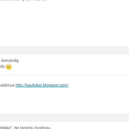
s komandą.
žadu
 žaidimus
http://kauliukai.blogspot.com/
dakka", be tarpinių hostingu...