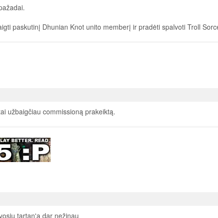
 pažadai.
igti paskutinį Dhunian Knot unito memberį ir pradėti spalvoti Troll Sorc
.tai užbaigčiau commissioną prakeiktą.
lvosiu tartan'ą dar nežinau