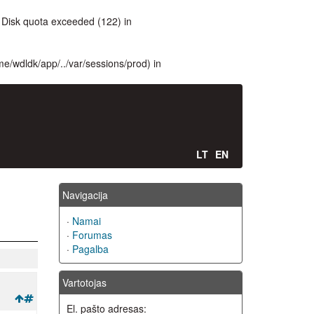
Disk quota exceeded (122) in
ome/wdldk/app/../var/sessions/prod) in
LT
EN
Navigacija
·
Namai
·
Forumas
·
Pagalba
Vartotojas
El. pašto adresas: