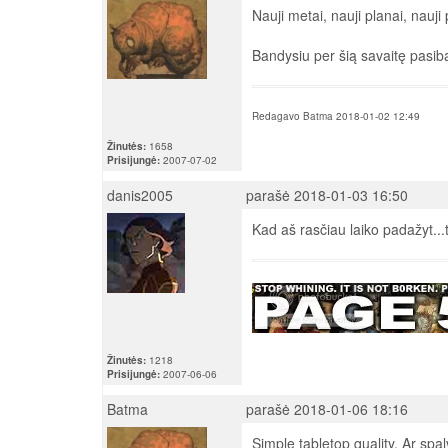
Nauji metai, nauji planai, nauji
Bandysiu per šią savaitę pasiba
Redagavo Batma 2018-01-02 12:49
Žinutės:
1658
Prisijungė:
2007-07-02
danis2005
parašė 2018-01-03 16:50
Kad aš rasčiau laiko padažyt..
Žinutės:
1218
Prisijungė:
2007-06-06
Batma
parašė 2018-01-06 18:16
Simple tabletop quality. Ar spa