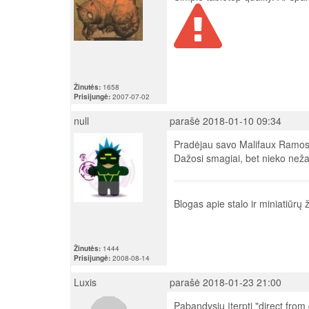
Žinutės:
1658
Prisijungė:
2007-07-02
null
parašė 2018-01-10 09:34
Pradėjau savo Malifaux Ramo
Dažosi smagiai, bet nieko ne
Blogas apie stalo ir miniatiūrų
Žinutės:
1444
Prisijungė:
2008-08-14
Luxis
parašė 2018-01-23 21:00
Pabandysiu įterpti "direct from 