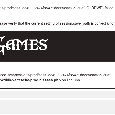
ssions/prod/sess_ee49692474f85471dc229eaaf356c0af, O_RDWR) failed: 
lease verify that the current setting of session.save_path is correct (/h
/app/../var/sessions/prod/sess_ee49692474f85471dc229eaaf356c0af,
/wdldk/var/cache/prod/classes.php
on line
366