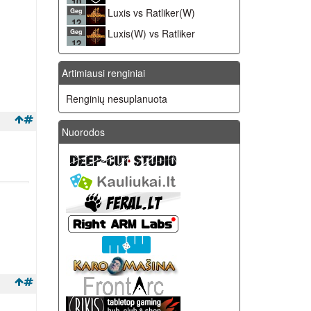
10
Luxis vs Ratliker(W)
Geg
12
Luxis(W) vs Ratliker
Geg
12
Artimiausi renginiai
Renginių nesuplanuota
Nuorodos