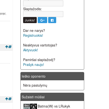
Slaptažodis:
erer.
Dar ne narys?
Registruokis!
Neaktyvus vartotojas?
Aktyvuok!
Pamiršai slaptažodį?
Prašyk naujo!
Ieško oponento
Nėra pasiulymų
Sužaisti mūšiai
Batma(W) vs LRukyk
Gru