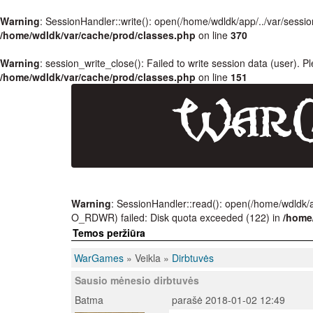
Warning
: SessionHandler::write(): open(/home/wdldk/app/../var/se
/home/wdldk/var/cache/prod/classes.php
on line
370
Warning
: session_write_close(): Failed to write session data (user). P
/home/wdldk/var/cache/prod/classes.php
on line
151
Warning
: SessionHandler::read(): open(/home/wdldk
O_RDWR) failed: Disk quota exceeded (122) in
/home
Temos peržiūra
WarGames
» Veikla »
Dirbtuvės
Sausio mėnesio dirbtuvės
Batma
parašė 2018-01-02 12:49