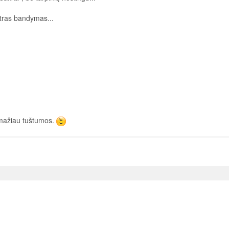
ntras bandymas...
 mažiau tuštumos.