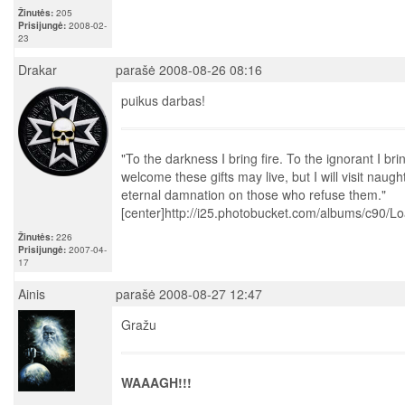
Žinutės:
205
Prisijungė:
2008-02-
23
Drakar
parašė 2008-08-26 08:16
puikus darbas!
"To the darkness I bring fire. To the ignorant I br
welcome these gifts may live, but I will visit naug
eternal damnation on those who refuse them."
[center]http://i25.photobucket.com/albums/c90/
Žinutės:
226
Prisijungė:
2007-04-
17
Ainis
parašė 2008-08-27 12:47
Gražu
WAAAGH!!!