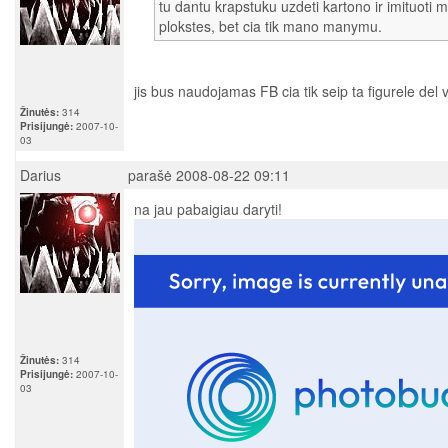
tu dantu krapstuku uzdeti kartono ir imituoti m
plokstes, bet cia tik mano manymu.
jis bus naudojamas FB cia tik seip ta figurele del 
Žinutės:
314
Prisijungė:
2007-10-
03
Darius
parašė 2008-08-22 09:11
na jau pabaigiau daryti!
Žinutės:
314
Prisijungė:
2007-10-
03