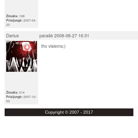
Žinutės:
199
Prisijungė:
2007-04-
23
Darius
parašė 2008-08-27 16:31
thx visiems;)
Žinutės:
314
Prisijungė:
2007-10-
03
Copyright © 2007 - 2017