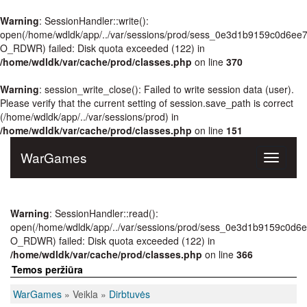
Warning
: SessionHandler::write():
open(/home/wdldk/app/../var/sessions/prod/sess_0e3d1b9159c0d6e
O_RDWR) failed: Disk quota exceeded (122) in
/home/wdldk/var/cache/prod/classes.php
on line
370
Warning
: session_write_close(): Failed to write session data (user).
Please verify that the current setting of session.save_path is correct
(/home/wdldk/app/../var/sessions/prod) in
/home/wdldk/var/cache/prod/classes.php
on line
151
WarGames
Toggle
navigati
Warning
: SessionHandler::read():
open(/home/wdldk/app/../var/sessions/prod/sess_0e3d1b9159c0d
O_RDWR) failed: Disk quota exceeded (122) in
/home/wdldk/var/cache/prod/classes.php
on line
366
Temos peržiūra
WarGames
» Veikla »
Dirbtuvės