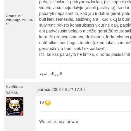
pahailaitinčiau ir padrybruszinciau, pvz kopeciu sk
viduriu virsutineje dalyje (atseit pasitrynę). ka da
padaryti nepaisant to, kad jau ir dabar gerai: pat
Žinutės:
293
būti kiek žemesnis, atsižvelgiant į kuoliukų laibu
Prisijungė:
2007-07-
10
sutvirtinti bokšto konstrukcijos vidurinę dalį, papi
ant padvėsusio belapio medžio gerai žiūrėtusi sai
karančių žemyn samanų draiskanų. ir dar vienas
natūralias medžiagas tereine(akmenukai, samanėl
geriausia yra bent šiek tiek padažyti.
P.s. tai kas parašyta ne kritika, o noras pasidalint
البوراك المجد
Svetimas
parašė 2008-08-22 17:40
Vaikas
10
We are ready for war!