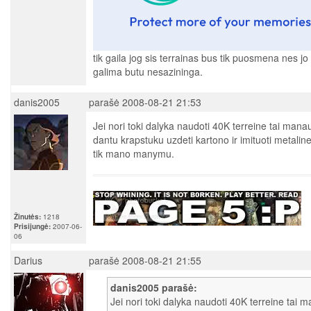
tik gaila jog sis terrainas bus tik puosmena nes jo
galima butu nesazininga.
danis2005
parašė 2008-08-21 21:53
Jei nori toki dalyka naudoti 40K terreine tai manau
dantu krapstuku uzdeti kartono ir imituoti metaline
tik mano manymu.
Žinutės:
1218
Prisijungė:
2007-06-
06
Darius
parašė 2008-08-21 21:55
danis2005 parašė:
Jei nori toki dalyka naudoti 40K terreine tai m