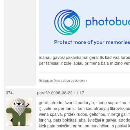
manau gavosi pakankamai gerai tik kad vaa turb
per tamsiai ir zole labiau primena bala milzino ve
Redagavo Darius 2008-08-22 09:17
374
parašė 2008-08-22 11:17
gerai, atrodo, švariai padaryta, mano supratimu 
:). žolė ne per tamsi, tam kad atrodytų tikroviškia
viena spalva, pridėk rudos, geltonos, ir netgi gal
štrichų. pats bokštas labai šviežiai ir gaiviai atro
kiek patamsinčiau ar net pamurzinčiau, o paskui k