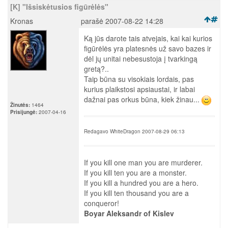
[K] "Išsiskėtusios figūrėlės"
Kronas
parašė 2007-08-22 14:28
Ką jūs darote tais atvejais, kai kai kurios
figūrėlės yra platesnės už savo bazes ir
dėl jų unitai nebesustoja į tvarkingą
gretą?..
Taip būna su visokiais lordais, pas
kurius plaikstosi apsiaustai, ir labai
dažnai pas orkus būna, kiek žinau...
Žinutės:
1464
Prisijungė:
2007-04-16
Redagavo WhiteDragon 2007-08-29 06:13
If you kill one man you are murderer.
If you kill ten you are a monster.
If you kill a hundred you are a hero.
If you kill ten thousand you are a
conqueror!
Boyar Aleksandr of Kislev