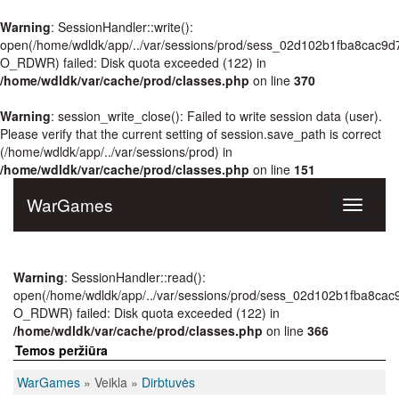
Warning
: SessionHandler::write():
open(/home/wdldk/app/../var/sessions/prod/sess_02d102b1fba8cac9d
O_RDWR) failed: Disk quota exceeded (122) in
/home/wdldk/var/cache/prod/classes.php
on line
370
Warning
: session_write_close(): Failed to write session data (user).
Please verify that the current setting of session.save_path is correct
(/home/wdldk/app/../var/sessions/prod) in
/home/wdldk/var/cache/prod/classes.php
on line
151
WarGames
Toggle
navigati
Warning
: SessionHandler::read():
open(/home/wdldk/app/../var/sessions/prod/sess_02d102b1fba8ca
O_RDWR) failed: Disk quota exceeded (122) in
/home/wdldk/var/cache/prod/classes.php
on line
366
Temos peržiūra
WarGames
» Veikla »
Dirbtuvės