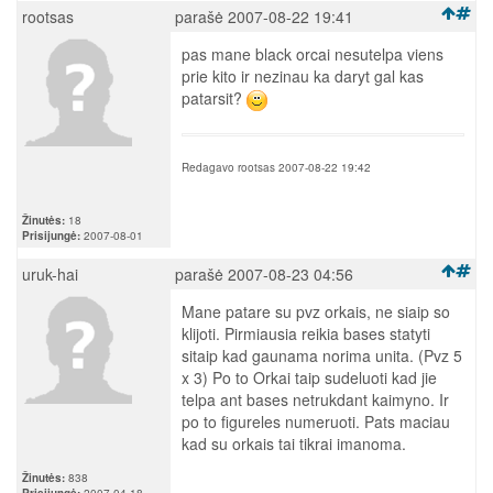
rootsas
parašė 2007-08-22 19:41
pas mane black orcai nesutelpa viens
prie kito ir nezinau ka daryt gal kas
patarsit?
Redagavo rootsas 2007-08-22 19:42
Žinutės:
18
Prisijungė:
2007-08-01
uruk-hai
parašė 2007-08-23 04:56
Mane patare su pvz orkais, ne siaip so
klijoti. Pirmiausia reikia bases statyti
sitaip kad gaunama norima unita. (Pvz 5
x 3) Po to Orkai taip sudeluoti kad jie
telpa ant bases netrukdant kaimyno. Ir
po to figureles numeruoti. Pats maciau
kad su orkais tai tikrai imanoma.
Žinutės:
838