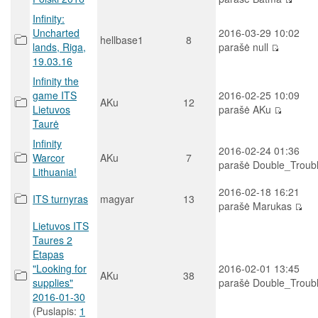
Infinity:
Uncharted
2016-03-29 10:02
hellbase1
8
lands, Riga,
parašė null
19.03.16
Infinity the
game ITS
2016-02-25 10:09
AKu
12
Lietuvos
parašė AKu
Taurė
Infinity
2016-02-24 01:36
Warcor
AKu
7
parašė Double_Troub
Lithuania!
2016-02-18 16:21
ITS turnyras
magyar
13
parašė Marukas
Lietuvos ITS
Taures 2
Etapas
"Looking for
2016-02-01 13:45
AKu
38
supplies"
parašė Double_Troub
2016-01-30
(Puslapis:
1