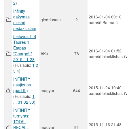
2
)
Infinity
dažymas
2016-01-04 09:10
giedriusum
2
niekad
parašė Batma
nedažiusiam
Lietuvos ITS
Taures 1
Etapas
2016-01-04 01:52
"Charge!!"
AKu
78
parašė blackfishas
2015-11-28
(Puslapis:
1
2
3
4
)
INFINITY
naujienos
2015-11-24 10:40
(part III)
magyar
644
parašė blackfishas
(Puslapis:
1
...
31
32
33
)
INFINITY
turnyras:
TOTAL
2015-11-16 21:48
RECALL
magyar
91