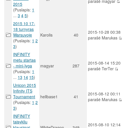
parašė magyar
2015
(Puslapis:
1
...
3
4
5
)
2015 10 17-
18 turnyras
2015-10-28 00:38
Warsuvoje
Karolis
40
parašė Marukas
(Puslapis:
1
2
3
)
INFINITY
metu startas
2015-08-14 15:20
- mini-lyga
magyar
287
parašė TerTer
(Puslapis:
1
...
13
14
15
)
Unicon 2015
Infinity ITS
2015-08-12 00:11
Tournament
hellbase1
41
parašė Marukas
(Puslapis:
1
2
3
)
INFINITY
taisykliu
2015-08-10 12:14
klausimai
WhiteDragon
349