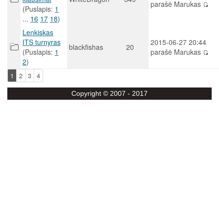
parašė Marukas
(Puslapis:
1
...
16
17
18
)
Lenkiskas
ITS turnyras
2015-06-27 20:44
blackfishas
20
(Puslapis:
1
parašė Marukas
2
)
1
2
3
4
Copyright © 2007 - 2017