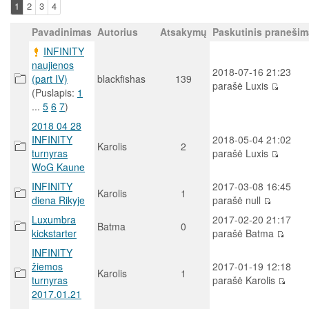
1
2
3
4
Pavadinimas
Autorius
Atsakymų
Paskutinis praneši
INFINITY
naujienos
2018-07-16 21:23
(part IV)
blackfishas
139
parašė Luxis
(Puslapis:
1
...
5
6
7
)
2018 04 28
INFINITY
2018-05-04 21:02
Karolis
2
turnyras
parašė Luxis
WoG Kaune
INFINITY
2017-03-08 16:45
Karolis
1
diena Rikyje
parašė null
Luxumbra
2017-02-20 21:17
Batma
0
kickstarter
parašė Batma
INFINITY
žiemos
2017-01-19 12:18
Karolis
1
turnyras
parašė Karolis
2017.01.21