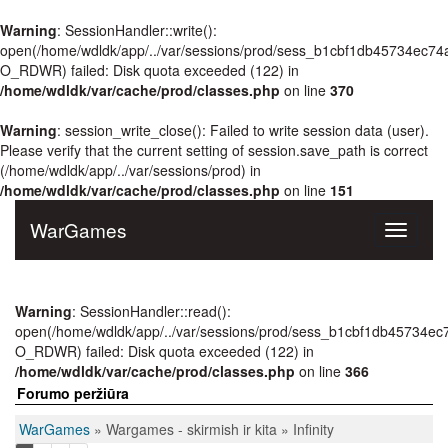
Warning
: SessionHandler::write():
open(/home/wdldk/app/../var/sessions/prod/sess_b1cbf1db45734ec7
O_RDWR) failed: Disk quota exceeded (122) in
/home/wdldk/var/cache/prod/classes.php
on line
370
Warning
: session_write_close(): Failed to write session data (user).
Please verify that the current setting of session.save_path is correct
(/home/wdldk/app/../var/sessions/prod) in
/home/wdldk/var/cache/prod/classes.php
on line
151
WarGames
Toggle
navigati
Warning
: SessionHandler::read():
open(/home/wdldk/app/../var/sessions/prod/sess_b1cbf1db45734
O_RDWR) failed: Disk quota exceeded (122) in
/home/wdldk/var/cache/prod/classes.php
on line
366
Forumo peržiūra
WarGames
» Wargames - skirmish ir kita » Infinity