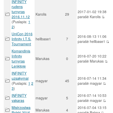
INFINITY
rudens
turnyras
2017-01-02 19:38
Karolis
29
2016.11.12
parašė Karolis
(Puslapis:
1
2
)
UniCon 2016
2016-08-13 11:06
Infinity I.T.S.
hellbase1
7
parašė hellbase1
Tournament
Komandinis
Infinity
2016-07-20 10:22
Marukas
0
turnyras
parašė Marukas
Lenkijoje
INFINITY
uzsakymai
2016-07-14 11:34
magyar
45
(Puslapis:
1
2
parašė magyar
3
)
INFINITY
2016-07-14 10:53
magyar
5
vakaras
parašė magyar
Mistrzostwa
2016-07-04 13:15
Marukas
4
Polski 2016
parašė Batma