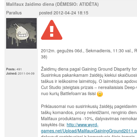
Malifaux žaidimo diena (DĖMESIO: ATIDĖTA)
Paralius
posted 2012-04-24 18:15
2012m. gegužės 06d., Sekmadienis, 11:30 val., Ri
38)
Žaidimų diena pagal Gaining Ground Disparity fo
Posts:
491
Joined:
2011-04-09
Susirinkus pakankamam žaidėjų kiekiui skaičiuos
taškus ir ieškosime laimėtojų. O laimėtojus apd
Cut Studio įsteigtais prizais – nerealiaisiais Deep
nuo kurių Battlefoam‘as ilsisi
Priklausomai nuo susirinkusių žaidėjų pageidavi
taškų komandos, proxy neleidžiami, renginio dien
Malifaux produktams -10%, dalyvavimas nemok
taisyklės čia:
http://www.wyrd-
games.net/Upload/MalifauxGainingGround2011.p
dalyvauti registruojasi ir komentuoja šioje temoje.