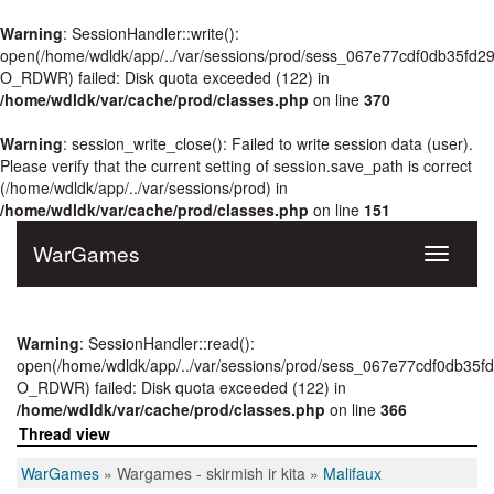
Warning
: SessionHandler::write():
open(/home/wdldk/app/../var/sessions/prod/sess_067e77cdf0db35fd
O_RDWR) failed: Disk quota exceeded (122) in
/home/wdldk/var/cache/prod/classes.php
on line
370
Warning
: session_write_close(): Failed to write session data (user).
Please verify that the current setting of session.save_path is correct
(/home/wdldk/app/../var/sessions/prod) in
/home/wdldk/var/cache/prod/classes.php
on line
151
WarGames
Toggle
navigati
Warning
: SessionHandler::read():
open(/home/wdldk/app/../var/sessions/prod/sess_067e77cdf0db35
O_RDWR) failed: Disk quota exceeded (122) in
/home/wdldk/var/cache/prod/classes.php
on line
366
Thread view
WarGames
» Wargames - skirmish ir kita »
Malifaux