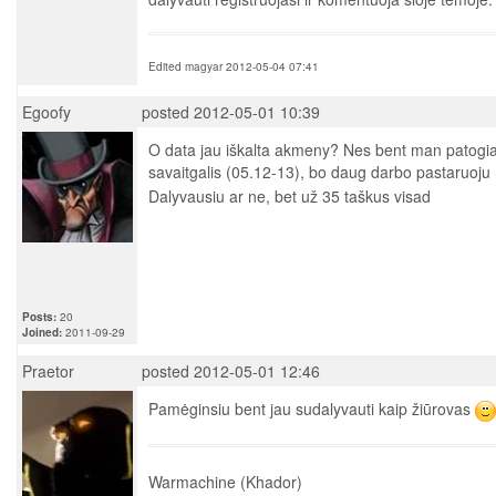
Edited magyar 2012-05-04 07:41
Egoofy
posted 2012-05-01 10:39
O data jau iškalta akmeny? Nes bent man patogia
savaitgalis (05.12-13), bo daug darbo pastaruoj
Dalyvausiu ar ne, bet už 35 taškus visad
Posts:
20
Joined:
2011-09-29
Praetor
posted 2012-05-01 12:46
Pamėginsiu bent jau sudalyvauti kaip žiūrovas
Warmachine (Khador)