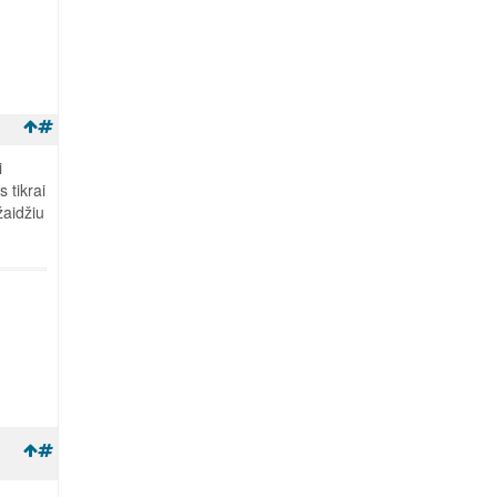
i
 tikrai
žaidžiu