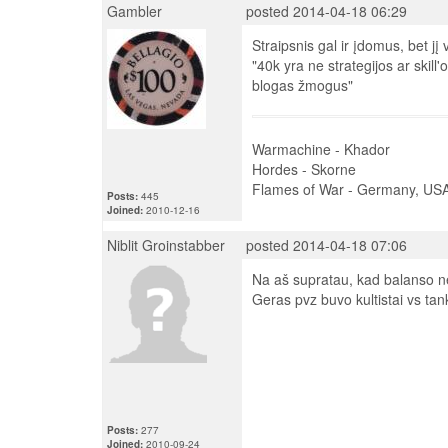
Gambler
posted 2014-04-18 06:29
Straipsnis gal ir įdomus, bet jį 
"40k yra ne strategijos ar skill'o
blogas žmogus"
Warmachine - Khador
Hordes - Skorne
Flames of War - Germany, U
Posts:
445
Joined:
2010-12-16
Niblit Groinstabber
posted 2014-04-18 07:06
Na aš supratau, kad balanso n
Geras pvz buvo kultistai vs tan
Posts:
277
Joined:
2010-09-24