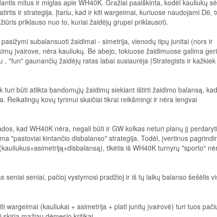
aidantis mitus ir miglas apie WH40K. Gražiai paaiškinta, kodėl kauliukų 
irtis ir strategija. Įtariu, kad ir kiti wargeimai, kuriuose naudojami D6, t
ūris priklauso nuo to, kuriai žaidėjų grupei priklausot).
pasižymi subalansuoti žaidimai - simetrija, vienodų tipų junitai (nors ir
nkimų įvairove, nėra kauliukų. Be abejo, tokiuose žaidimuose galima ger
au , "fun" gaunančių žaidėjų ratas labai susiaurėja (Strategists ir kažkiek
 turi būti atlikta bandomųjų žaidimų siekiant ištirti žaidimo balansą, ka
a. Reikalingų kovų tyrimui skaičiai tikrai reikšmingi ir nėra lengvai
vados, kad WH40K nėra, negali būti ir GW kolkas neturi planų jį perdaryt
ma "pastoviai kintančio disbalanso" strategija. Todėl, įvertinus pagrindi
kauliukus+asimetriją+disbalansą), tikėtis iš WH40K turnyrų "sporto" nė
niai seniai, pačioj vystymosi pradžioj ir iš tų laikų balanso šešėlis vi
iti wargeimai (kauliukai + asimetrija + plati junitų įvairovė) turi tuos pači
 skiria mažiau dėmesio kritikai.