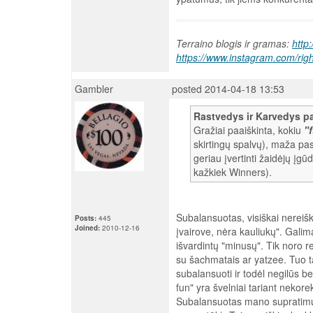
Terraino blogis ir gramas:
http
https://www.instagram.com/rig
Gambler
posted 2014-04-18 13:53
Rastvedys ir Karvedys p
Gražiai paaiškinta, kokiu
"
skirtingų spalvų), maža pa
geriau įvertinti žaidėjų įgū
kažkiek Winners).
Subalansuotas, visiškai nereiški
Posts:
445
Joined:
2010-12-16
įvairove, nėra kauliukų". Gali
išvardintų "minusų". Tik noro 
su šachmatais ar yatzee. Tuo t
subalansuoti ir todėl negilūs be
fun" yra švelniai tariant nekore
Subalansuotas mano supratimų r