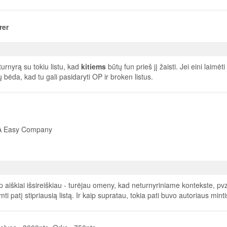
rer
 turnyrą su tokiu listu, kad
kitiems
būtų fun prieš jį žaisti. Jei eini laimėti 
ėjų bėda, kad tu gali pasidaryti OP ir broken listus.
SA Easy Company
aip aiškiai išsireiškiau - turėjau omeny, kad neturnyriniame kontekste, pvz
i patį stipriausią listą. Ir kaip supratau, tokia pati buvo autoriaus minti