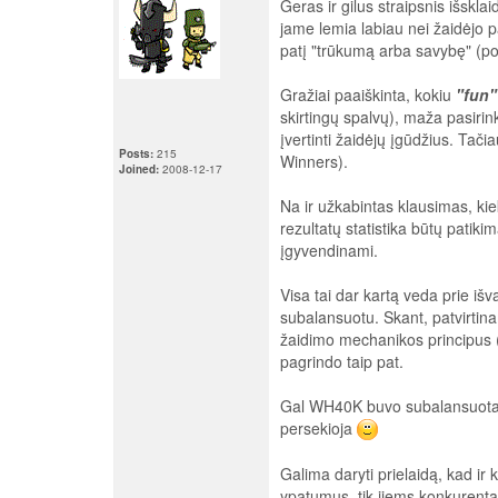
Geras ir gilus straipsnis išskl
jame lemia labiau nei žaidėjo pat
patį "trūkumą arba savybę" (poži
Gražiai paaiškinta, kokiu
"fun"
skirtingų spalvų), maža pasiri
įvertinti žaidėjų įgūdžius. Tači
Posts:
215
Winners).
Joined:
2008-12-17
Na ir užkabintas klausimas, kiek
rezultatų statistika būtų patikim
įgyvendinami.
Visa tai dar kartą veda prie iš
subalansuotu. Skant, patvirtina
žaidimo mechanikos principus (
pagrindo taip pat.
Gal WH40K buvo subalansuotas se
persekioja
Galima daryti prielaidą, kad ir k
ypatumus, tik jiems konkurentai