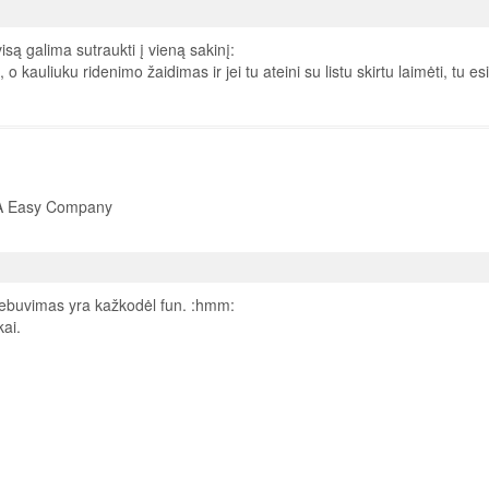
visą galima sutraukti į vieną sakinį:
, o kauliuku ridenimo žaidimas ir jei tu ateini su listu skirtu laimėti, tu esi
SA Easy Company
ebuvimas yra kažkodėl fun. :hmm:
kai.