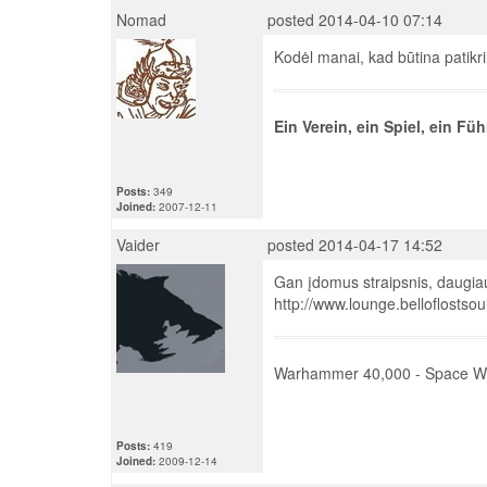
Nomad
posted 2014-04-10 07:14
Kodėl manai, kad būtina patikr
Ein Verein, ein Spiel, ein Füh
Posts:
349
Joined:
2007-12-11
Vaider
posted 2014-04-17 14:52
Gan įdomus straipsnis, daugiau
http://www.lounge.belloflostso
Warhammer 40,000 - Space Wo
Posts:
419
Joined:
2009-12-14