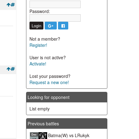
Password:
Not a member?
Register!
User is not active?
Activate!
Lost your password?
Request a new one!
Looking for opponent
List empty
Previous battles
Batma(W) vs LRukyk
Dec