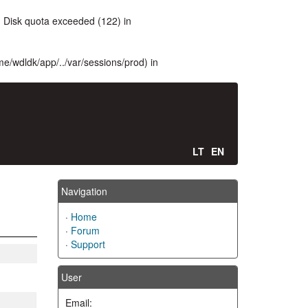
 Disk quota exceeded (122) in
ome/wdldk/app/../var/sessions/prod) in
LT
EN
Navigation
·
Home
·
Forum
·
Support
User
Email: