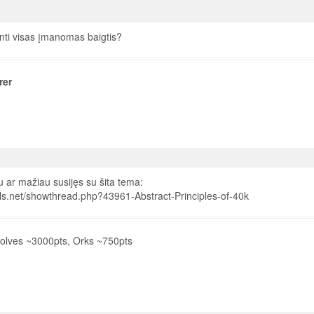
inti visas įmanomas baigtis?
rer
 ar mažiau susijęs su šita tema:
uls.net/showthread.php?43961-Abstract-Principles-of-40k
lves ~3000pts, Orks ~750pts