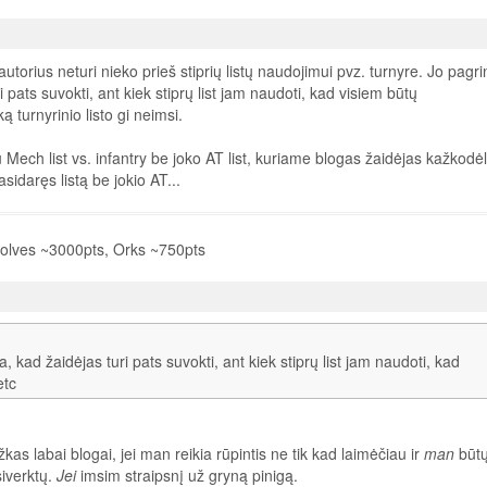
utorius neturi nieko prieš stiprių listų naudojimui pvz. turnyre. Jo pagr
i pats suvokti, ant kiek stiprų list jam naudoti, kad visiem būtų
 turnyrinio listo gi neimsi.
 Mech list vs. infantry be joko AT list, kuriame blogas žaidėjas kažkodė
sidaręs listą be jokio AT...
lves ~3000pts, Orks ~750pts
, kad žaidėjas turi pats suvokti, ant kiek stiprų list jam naudoti, kad
etc
as labai blogai, jei man reikia rūpintis ne tik kad laimėčiau ir
man
būtų
iverktų.
Jei
imsim straipsnį už gryną pinigą.