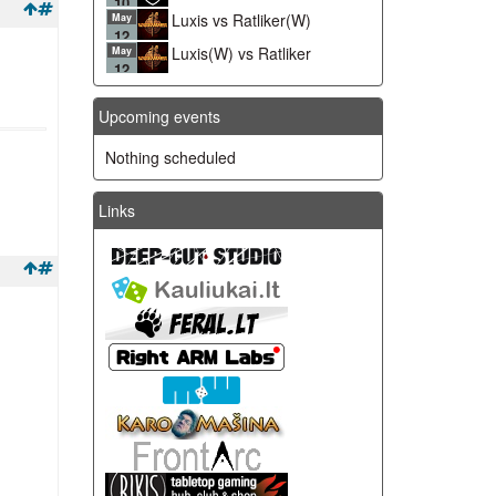
10
Luxis vs Ratliker(W)
May
12
Luxis(W) vs Ratliker
May
12
Upcoming events
Nothing scheduled
Links