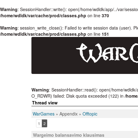
Warning
: SessionHandler::write(): open(/home/wdldk/app/../var/se
/home/wdldk/var/cache/prod/classes.php
on line
370
Warning
: session_write_close(): Failed to write session data (user). P
/home/wdldk/var/cache/prod/classes.php
on line
151
Warning
: SessionHandler::read(): open(/home/wdldk
O_RDWR) failed: Disk quota exceeded (122) in
/home
Thread view
WarGames
» Appendix »
Offtopic
1
2
Wargeimo balansavimo klausimas