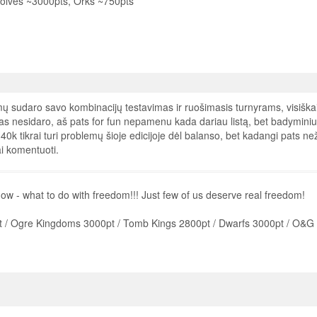
lves ~3000pts, Orks ~750pts
imų sudaro savo kombinacijų testavimas ir ruošimasis turnyrams, visiška
as nesidaro, aš pats for fun nepamenu kada dariau listą, bet badyminius
0k tikrai turi problemų šioje edicijoje dėl balanso, bet kadangi pats ne
tai komentuoti.
ow - what to do with freedom!!! Just few of us deserve real freedom!
 / Ogre Kingdoms 3000pt / Tomb Kings 2800pt / Dwarfs 3000pt / O&G