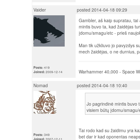
Vaider
posted 2014-04-18 09:29
Gambler, aš kaip supratau, tai a
mintis buvo ta, kad žaidėjas tur
įdomu/smagu/etc - prieš naujoką
Man tik užkliuvo jo pavyzdys su
mech žaidėjas, o ne durnius, pa
Posts:
419
Warhammer 40,000 - Space Wo
Joined:
2009-12-14
Nomad
posted 2014-04-18 10:40
Jo pagrindinė mintis buvo ta
visiem būtų įdomu/smagu/
Tai rodo kad su žaidimu yra kažk
Posts:
349
bet dar ir kad oponentas neaps
Joined:
2007-12-11