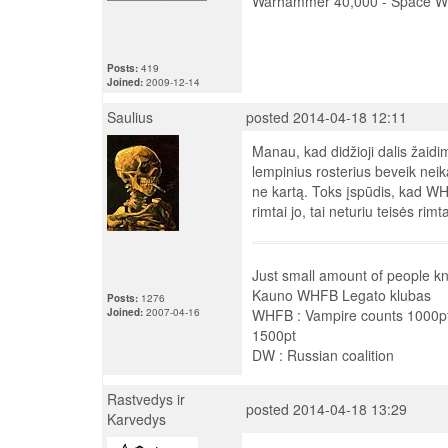
Warhammer 40,000 - Space Wo
Posts:
419
Joined:
2009-12-14
Saulius
posted 2014-04-18 12:11
Manau, kad didžioji dalis žaid
lempinius rosterius beveik neik
ne kartą. Toks įspūdis, kad WH4
rimtai jo, tai neturiu teisės rim
Just small amount of people kn
Kauno WHFB Legato klubas
Posts:
1276
Joined:
2007-04-16
WHFB : Vampire counts 1000pt
1500pt
DW : Russian coalition
Rastvedys ir
posted 2014-04-18 13:29
Karvedys