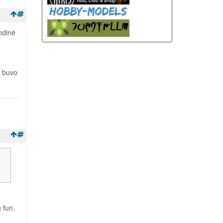
indinė
l buvo
 fun,