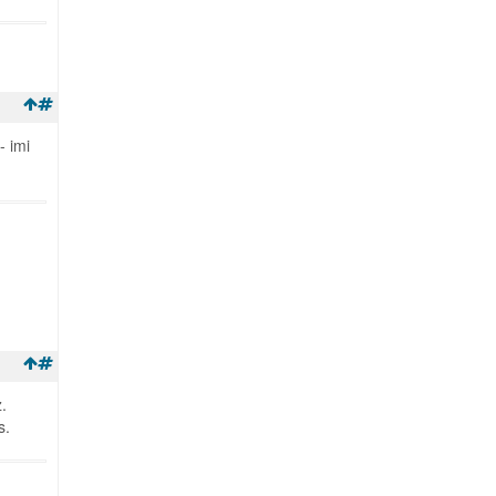
- imi
.
s.