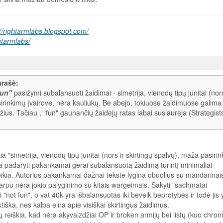
://rightarmlabs.blogspot.com/
htarmlabs/
arašė:
fun"
pasižymi subalansuoti žaidimai - simetrija, vienodų tipų junitai (nors
sirinkimų įvairove, nėra kauliukų. Be abejo, tokiuose žaidimuose galima
džius. Tačiau , "fun" gaunančių žaidėjų ratas labai susiaurėja (Strategists
a "simetrija, vienodų tipų junitai (nors ir skirtingų spalvų), maža pasiri
ma padaryti pakankamai gerai subalansuotą žaidimą turintį minimaliai
reikia. Autorius pakankamai dažnai tekste lygina obuolius su mandarinai
arpu nėra jokio palyginimo su kitais wargeimais. Sakyti "šachmatai
i "not fun", o vat 40k yra išbalansuotas iki beveik beprotybės ir todė jis 
ktiška, nes kalba eina apie visiškai skirtingus žaidimus.
eiškia, kad nėra akyvaizdžiai OP ir broken armijų bei listų (kuo chroni