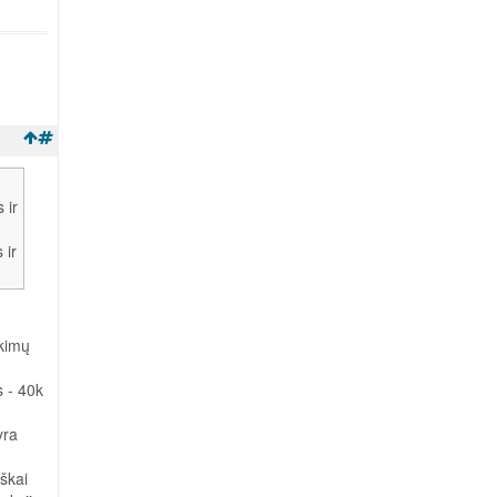
 ir
 ir
nkimų
s - 40k
yra
škai