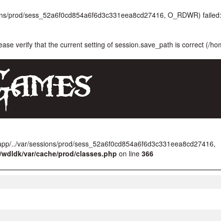
ssions/prod/sess_52a6f0cd854a6f6d3c331eea8cd27416, O_RDWR) failed:
lease verify that the current setting of session.save_path is correct (/h
/app/../var/sessions/prod/sess_52a6f0cd854a6f6d3c331eea8cd27416,
/wdldk/var/cache/prod/classes.php
on line
366