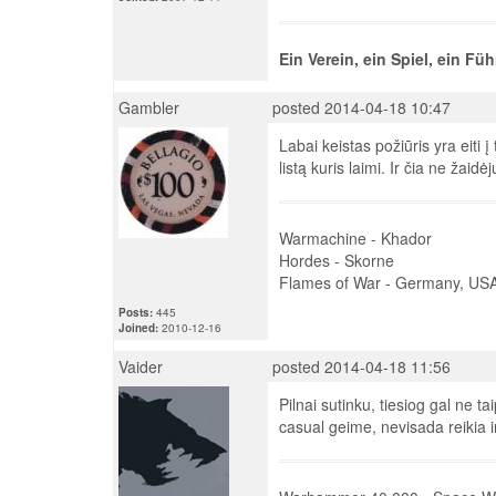
Ein Verein, ein Spiel, ein Füh
Gambler
posted 2014-04-18 10:47
Labai keistas požiūris yra eiti į
listą kuris laimi. Ir čia ne žaid
Warmachine - Khador
Hordes - Skorne
Flames of War - Germany, U
Posts:
445
Joined:
2010-12-16
Vaider
posted 2014-04-18 11:56
Pilnai sutinku, tiesiog gal ne t
casual geime, nevisada reikia imt