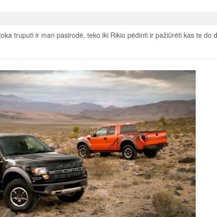
oka truputi ir man pasirodė, teko iki Rikio pėdinti ir pažiūrėti kas te do d