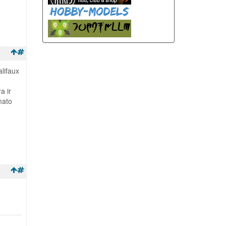
alifaux
.
a ir
mato