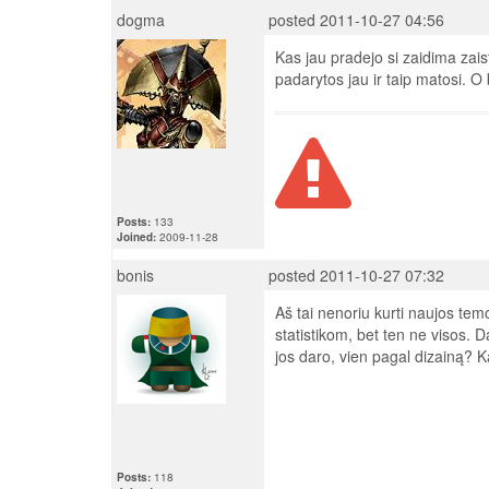
dogma
posted 2011-10-27 04:56
Kas jau pradejo si zaidima zaist
padarytos jau ir taip matosi. O
Posts:
133
Joined:
2009-11-28
bonis
posted 2011-10-27 07:32
Aš tai nenoriu kurti naujos temo
statistikom, bet ten ne visos. D
jos daro, vien pagal dizainą? Ka
Posts:
118