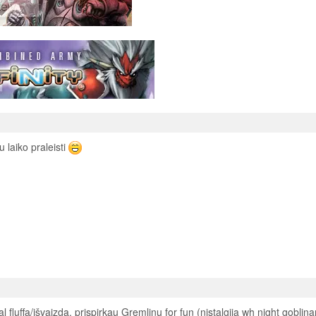
 laiko praleisti
fluffą/išvaizdą. prispirkau Gremlinų for fun (nistalgija wh night goblina