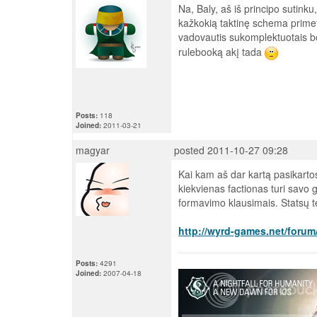
Na, Baly, aš iš principo sutinku, 
kažkokią taktinę schema primeti
vadovautis sukomplektuotais b
rulebooką akį tada
Posts:
118
Joined:
2011-03-21
magyar
posted 2011-10-27 09:28
Kai kam aš dar kartą pasikarto
kiekvienas factionas turi savo 
formavimo klausimais. Statsų t
http://wyrd-games.net/foru
Posts:
4291
Joined:
2007-04-18