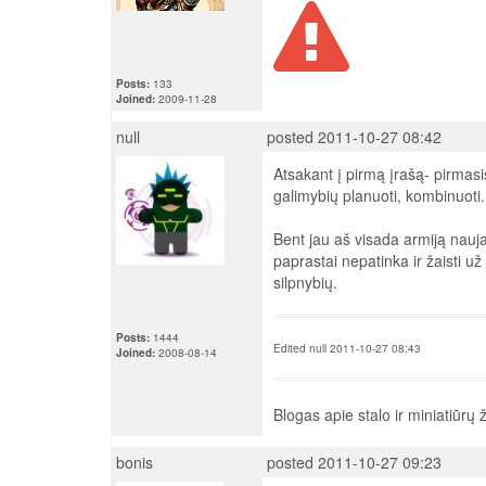
Posts:
133
Joined:
2009-11-28
null
posted 2011-10-27 08:42
Atsakant į pirmą įrašą- pirmasi
galimybių planuoti, kombinuoti.
Bent jau aš visada armiją naujam
paprastai nepatinka ir žaisti už 
silpnybių.
Posts:
1444
Edited null 2011-10-27 08:43
Joined:
2008-08-14
Blogas apie stalo ir miniatiūrų
bonis
posted 2011-10-27 09:23