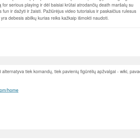
 for serious playing ir dėl baisiai krūtai atrodančių death maršalų su
un ir dažyti ir žaisti. Pažiūrėjus video tutorialus ir paskaičius rulesus
yra debesis abilkų kurias reiks kažkaip išmokti naudoti.
alternatyva tiek komandų, tiek pavienių figūrėlių apžvalgai - wiki, pav
s.com/home