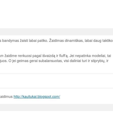
s bandymas žaisti labai patiko. Žaidimas dinamiškas, labai daug taktiko
 žaidime renkuosi pagal išvaizdą ir fluff'ą. Jei nepatinka modeliai, tai
juos. O jei geimas gerai subalansuotas, visi daliniai turi ir stiprybių, ir
 žaidimus
http://kauliukai.blogspot.com/