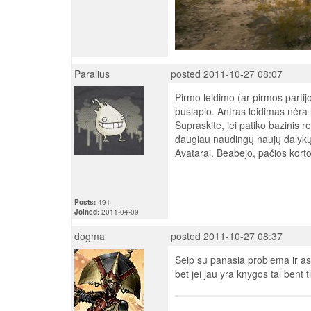
Paralius
posted 2011-10-27 08:07
Pirmo leidimo (ar pirmos partij
puslapio. Antras leidimas nėra l
Supraskite, jei patiko bazinis r
daugiau naudingų naujų dalykų -
Avatarai. Beabejo, pačios kortos
Posts:
491
Joined:
2011-04-09
dogma
posted 2011-10-27 08:37
Seip su panasia problema ir as
bet jei jau yra knygos tai bent t