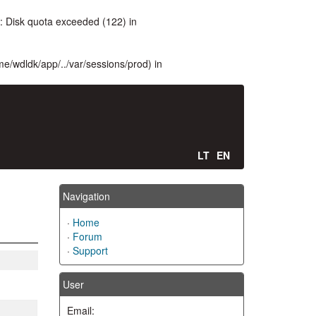
 Disk quota exceeded (122) in
ome/wdldk/app/../var/sessions/prod) in
LT
EN
Navigation
·
Home
·
Forum
·
Support
User
Email: