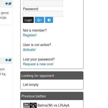
Password:
 gerai
moje.
Not a member?
Register!
User is not active?
Activate!
Lost your password?
Request a new one!
ntom
t ką
Looking for opponent
List empty
Previous battles
Batma(W) vs LRukyk
Dec