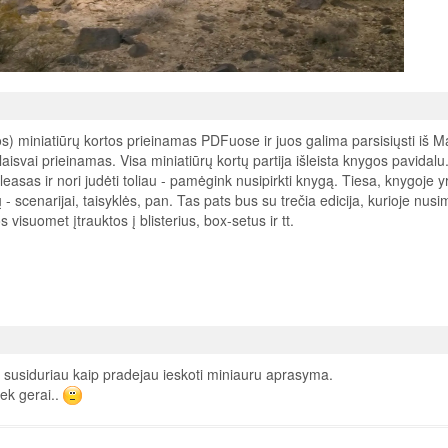
os) miniatiūrų kortos prieinamas PDFuose ir juos galima parsisiųsti iš M
aisvai prieinamas. Visa miniatiūrų kortų partija išleista knygos pavidalu
eleasas ir nori judėti toliau - pamėgink nusipirkti knygą. Tiesa, knygoje yr
 scenarijai, taisyklės, pan. Tas pats bus su trečia edicija, kurioje nusi
 visuomet įtrauktos į blisterius, box-setus ir tt.
 susiduriau kaip pradejau ieskoti miniauru aprasyma.
iek gerai..