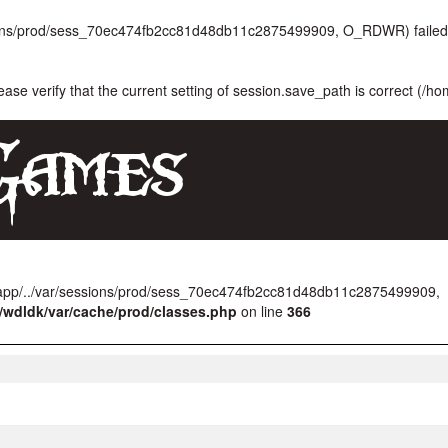
ssions/prod/sess_70ec474fb2cc81d48db11c2875499909, O_RDWR) failed:
lease verify that the current setting of session.save_path is correct (/h
/app/../var/sessions/prod/sess_70ec474fb2cc81d48db11c2875499909,
/wdldk/var/cache/prod/classes.php
on line
366