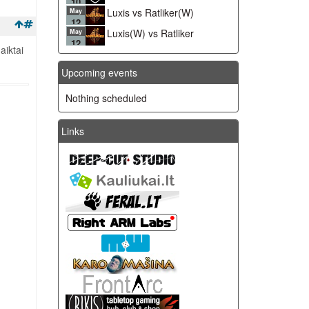
10
Luxis vs Ratliker(W)
May
12
Luxis(W) vs Ratliker
May
12
aiktai
Upcoming events
Nothing scheduled
Links