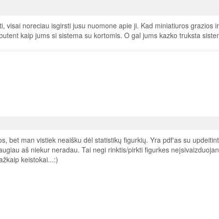
i, visai noreciau isgirsti jusu nuomone apie ji. Kad miniatiuros grazios ir
 butent kaip jums si sistema su kortomis. O gal jums kazko truksta siste
s, bet man vistiek neaišku dėl statistikų figurkių. Yra pdf'as su updeiti
augiau aš niekur neradau. Tai negi rinktis/pirkti figurkes neįsivaizduojan
žkaip keistokai...:)