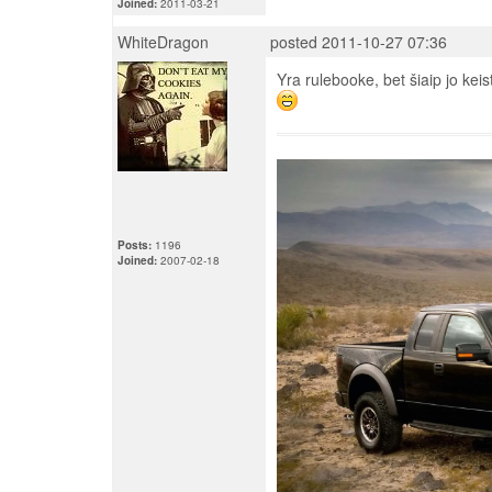
Joined:
2011-03-21
WhiteDragon
posted 2011-10-27 07:36
Yra rulebooke, bet šiaip jo keist
Posts:
1196
Joined:
2007-02-18