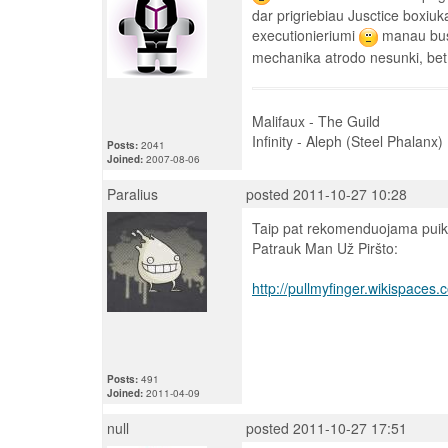
dar prigriebiau Jusctice boxiuką
executionieriumi
manau bus f
mechanika atrodo nesunki, bet 
Malifaux - The Guild
Infinity - Aleph (Steel Phalanx)
Posts:
2041
Joined:
2007-08-06
Paralius
posted 2011-10-27 10:28
Taip pat rekomenduojama puiki 
Patrauk Man Už Piršto:
http://pullmyfinger.wikispace
Posts:
491
Joined:
2011-04-09
null
posted 2011-10-27 17:51