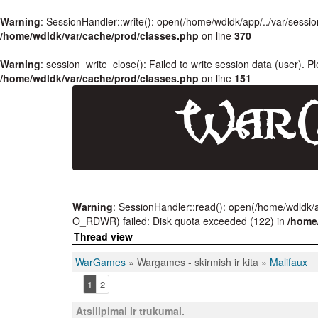
Warning
: SessionHandler::write(): open(/home/wdldk/app/../var/se
/home/wdldk/var/cache/prod/classes.php
on line
370
Warning
: session_write_close(): Failed to write session data (user). P
/home/wdldk/var/cache/prod/classes.php
on line
151
Warning
: SessionHandler::read(): open(/home/wdldk
O_RDWR) failed: Disk quota exceeded (122) in
/home
Thread view
WarGames
» Wargames - skirmish ir kita »
Malifaux
1
2
Atsilipimai ir trukumai.