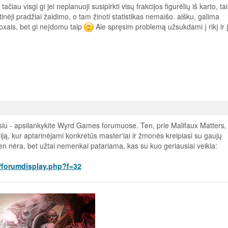
tačiau visgi gi jei neplanuoji susipirkti visų frakcijos figurėlių iš karto, tai
nėji pradžiai žaidimo, o tam žinoti statistikas nemaišo. aišku, galima
oxais, bet gi neįdomu taip
Ale spręsim problemą užsukdami į rikį ir 
siu - apsilankykite Wyrd Games forumuose. Ten, prie Malifaux Matters,
giją, kur aptarinėjami konkretūs master'iai ir žmonės kreipiasi su gaujų
en nėra, bet užtai nemenkai patariama, kas su kuo geriausiai veikia:
m/forumdisplay.php?f=32