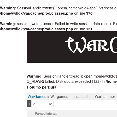
Warning
: SessionHandler::write(): open(/home/wdldk/app/../var/se
/home/wdldk/var/cache/prod/classes.php
on line
370
Warning
: session_write_close(): Failed to write session data (user). P
/home/wdldk/var/cache/prod/classes.php
on line
151
Warning
: SessionHandler::read(): open(/home/wdldk
O_RDWR) failed: Disk quota exceeded (122) in
/home
Forumo peržiūra
WarGames
» Wargames - mass battle » Warhammer
1
2
3
...
12
Pavadinimas