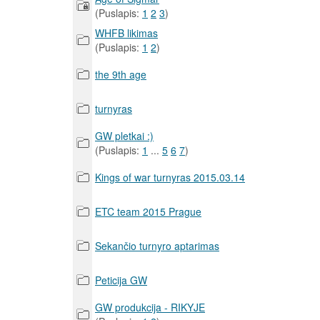
(Puslapis:
1
2
3
)
WHFB likimas
(Puslapis:
1
2
)
the 9th age
turnyras
GW pletkai :)
(Puslapis:
1
...
5
6
7
)
Kings of war turnyras 2015.03.14
ETC team 2015 Prague
Sekančio turnyro aptarimas
Peticija GW
GW produkcija - RIKYJE