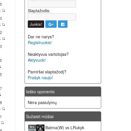
5
k
Slaptažodis:
0
k
2
Dar ne narys?
k
Registruokis!
0
Neaktyvus vartotojas?
Aktyvuok!
5
Pamiršai slaptažodį?
5
Prašyk naujo!
7
Ieško oponento
8
Nėra pasiulymų
k
1
Sužaisti mūšiai
l
Batma(W) vs LRukyk
Gru
9