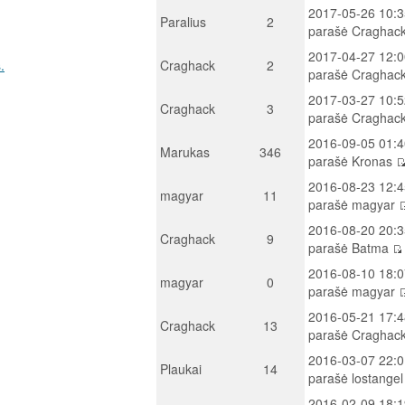
2017-05-26 10:3
Paralius
2
parašė Craghac
2017-04-27 12:0
.
Craghack
2
parašė Craghac
2017-03-27 10:5
Craghack
3
parašė Craghac
2016-09-05 01:4
Marukas
346
parašė Kronas
2016-08-23 12:4
magyar
11
parašė magyar
2016-08-20 20:3
Craghack
9
parašė Batma
2016-08-10 18:0
magyar
0
parašė magyar
2016-05-21 17:4
Craghack
13
parašė Craghac
2016-03-07 22:0
Plaukai
14
parašė lostange
2016-02-09 18:1