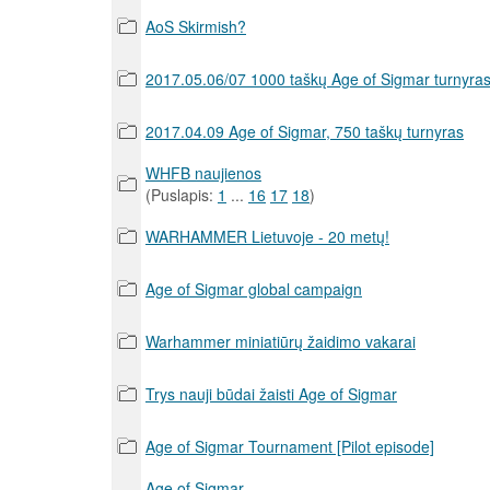
AoS Skirmish?
2017.05.06/07 1000 taškų Age of Sigmar turnyras
2017.04.09 Age of Sigmar, 750 taškų turnyras
WHFB naujienos
(Puslapis:
1
...
16
17
18
)
WARHAMMER Lietuvoje - 20 metų!
Age of Sigmar global campaign
Warhammer miniatiūrų žaidimo vakarai
Trys nauji būdai žaisti Age of Sigmar
Age of Sigmar Tournament [Pilot episode]
Age of Sigmar