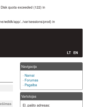
Disk quota exceeded (122) in
ome/wdldk/app/../var/sessions/prod) in
LT
EN
Navigacija
·
Namai
·
Forumas
·
Pagalba
Vartotojas
nešimas
El. pašto adresas: