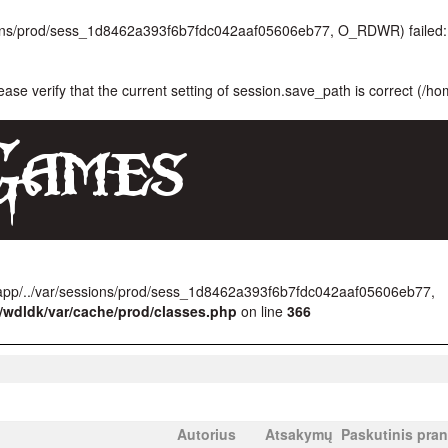
ssions/prod/sess_1d8462a393f6b7fdc042aaf05606eb77, O_RDWR) failed: 
lease verify that the current setting of session.save_path is correct (/h
/app/../var/sessions/prod/sess_1d8462a393f6b7fdc042aaf05606eb77,
/wdldk/var/cache/prod/classes.php
on line
366
Autorius
Atsakymų
Paskutinis pra